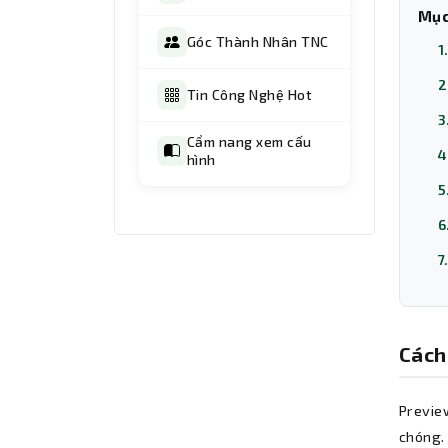
Mục
Góc Thành Nhân TNC
1
2
Tin Công Nghệ Hot
3
Cẩm nang xem cấu
4
hình
5
6
7
Cách
Previe
chóng.