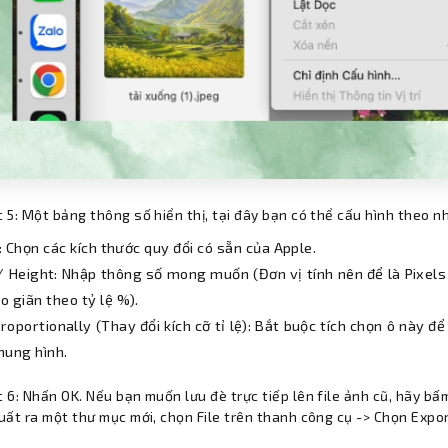
 5: Một bảng thông số hiển thị, tại đây bạn có thể cấu hình theo n
o: Chọn các kích thước quy đổi có sẵn của Apple.
/ Height: Nhập thông số mong muốn (Đơn vị tính nên để là Pixel
 giãn theo tỷ lệ %).
roportionally (Thay đổi kích cỡ tỉ lệ): Bắt buộc tích chọn ô này 
hung hình.
 6: Nhấn OK. Nếu bạn muốn lưu đè trực tiếp lên file ảnh cũ, hãy bấ
uất ra một thư mục mới, chọn File trên thanh công cụ -> Chọn Expor