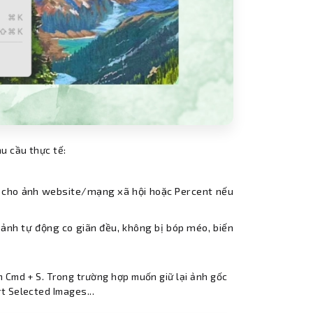
hu cầu thực tế:
s cho ảnh website/mạng xã hội hoặc Percent nếu
để ảnh tự động co giãn đều, không bị bóp méo, biến
m Cmd + S. Trong trường hợp muốn giữ lại ảnh gốc
t Selected Images...