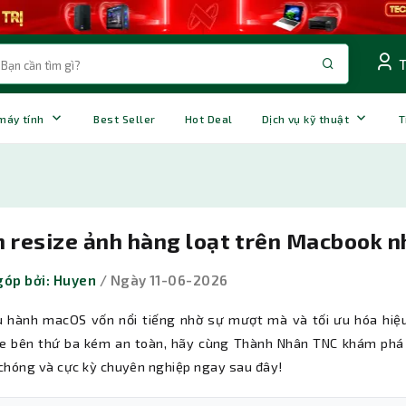
 máy tính
Best Seller
Hot Deal
Dịch vụ kỹ thuật
T
h resize ảnh hàng loạt trên Macbook 
óp bởi: Huyen
/ Ngày 11-06-2026
u hành macOS vốn nổi tiếng nhờ sự mượt mà và tối ưu hóa hiệu
e bên thứ ba kém an toàn, hãy cùng Thành Nhân TNC khám phá 
chóng và cực kỳ chuyên nghiệp ngay sau đây!