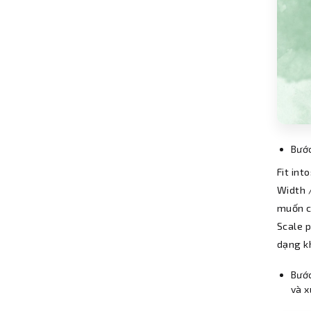
Bước
Fit int
Width 
muốn co
Scale p
dạng k
Bước
và x