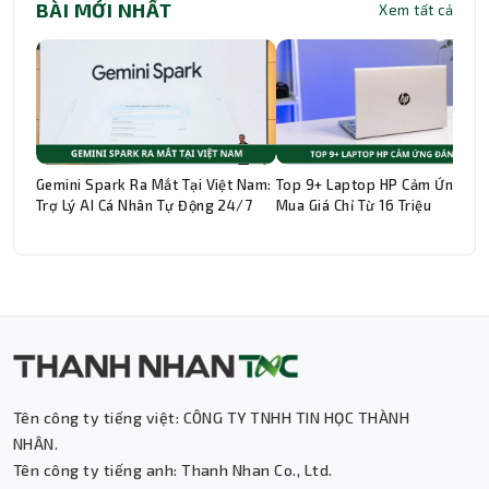
BÀI MỚI NHẤT
Xem tất cả
Gemini Spark Ra Mắt Tại Việt Nam:
Top 9+ Laptop HP Cảm Ứng Đá
Trợ Lý AI Cá Nhân Tự Động 24/7
Mua Giá Chỉ Từ 16 Triệu
Thành Nhân TNC
Trợ lý AI • Phản hồi tức thì
Tên công ty tiếng việt: CÔNG TY TNHH TIN HỌC THÀNH
NHÂN.
Tên công ty tiếng anh: Thanh Nhan Co., Ltd.