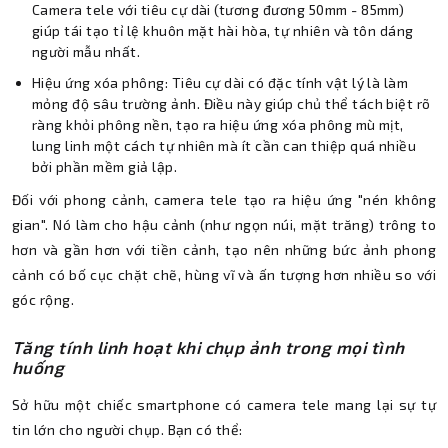
Camera tele với tiêu cự dài (tương đương 50mm - 85mm)
giúp tái tạo tỉ lệ khuôn mặt hài hòa, tự nhiên và tôn dáng
người mẫu nhất.
Hiệu ứng xóa phông: Tiêu cự dài có đặc tính vật lý là làm
mỏng độ sâu trường ảnh. Điều này giúp chủ thể tách biệt rõ
ràng khỏi phông nền, tạo ra hiệu ứng xóa phông mù mịt,
lung linh một cách tự nhiên mà ít cần can thiệp quá nhiều
bởi phần mềm giả lập.
Đối với phong cảnh, camera tele tạo ra hiệu ứng "nén không
gian". Nó làm cho hậu cảnh (như ngọn núi, mặt trăng) trông to
hơn và gần hơn với tiền cảnh, tạo nên những bức ảnh phong
cảnh có bố cục chặt chẽ, hùng vĩ và ấn tượng hơn nhiều so với
góc rộng.
Tăng tính linh hoạt khi chụp ảnh trong mọi tình
huống
Sở hữu một chiếc smartphone có camera tele mang lại sự tự
tin lớn cho người chụp. Bạn có thể: