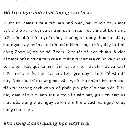
Hỗ trợ chụp ảnh chất lượng cao từ xa
Trước khi camera tele trở nên phổ biến, nếu muốn chụp một
vật thể ở xa (ví dụ: ca sĩ trên sân khấu, một chi tiết kiến trúc
trên nóc nhà thờ), người dùng thường sử dụng thao tác dùng
hai ngón tay phóng to trên màn hình. Thực chất, đây là tính
năng Zoom kỹ thuật số. Zoom kỹ thuật số đơn thuần là việc
cắt một phần trung tâm của bức ảnh từ camera chính và phóng
to nó lên. Kết quả là hình ảnh bị vỡ, mờ, mất chi tiết và xuất
hiện nhiều nhiễu hạt. Camera tele giải quyết triệt để vấn đề
này. Nhờ cấu trúc quang học vật lý, nó thu nhận hình ảnh trực
tiếp từ khoảng cách xa với độ phân giải gốc của cảm biến. Điều
này đảm bảo bức ảnh thu được vẫn sắc nét, giàu chi tiết và
màu sắc trung thực ngay cả khi chủ thể ở cách xa người chụp
hàng chục mét.
Khả năng Zoom quang học vượt trội