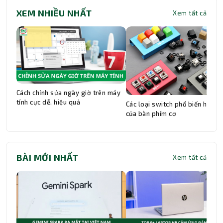
kính xếp thẳng hàng, giới hạn khả năng zoom
tượng.
XEM NHIỀU NHẤT
Xem tất cả
quang ở mức 2x - 3x. Camera tiềm vọng sử
dụng hệ thống gương phản xạ để bẻ cong ánh
sáng, cho phép đặt các thấu kính nằm ngang
trong thân máy. Nhờ đó, nó có thể đạt mức
zoom quang học xa hơn nhiều (5x, 10x) mà
không làm điện thoại quá dày.
Cách chỉnh sửa ngày giờ trên máy
tính cực dễ, hiệu quả
Các loại switch phổ biến hiện n
của bàn phím cơ
BÀI MỚI NHẤT
Xem tất cả