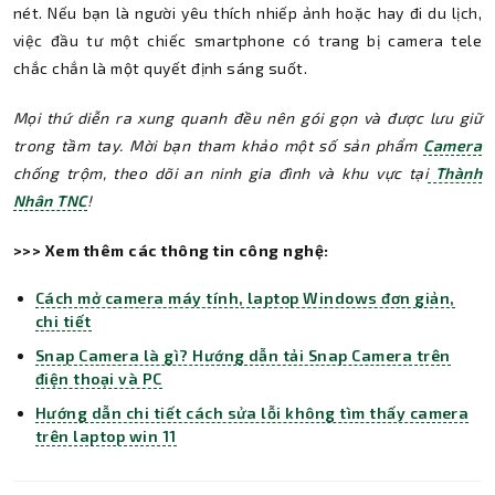
nét. Nếu bạn là người yêu thích nhiếp ảnh hoặc hay đi du lịch,
việc đầu tư một chiếc smartphone có trang bị camera tele
chắc chắn là một quyết định sáng suốt.
Mọi thứ diễn ra xung quanh đều nên gói gọn và được lưu giữ
trong tầm tay. Mời bạn tham khảo một số sản phẩm
Camera
chống trộm, theo dõi an ninh gia đình và khu vực tại
Thành
Nhân TNC
!
>>> Xem thêm các thông tin công nghệ:
Cách mở camera máy tính, laptop Windows đơn giản,
chi tiết
Snap Camera là gì? Hướng dẫn tải Snap Camera trên
điện thoại và PC
Hướng dẫn chi tiết cách sửa lỗi không tìm thấy camera
trên laptop win 11