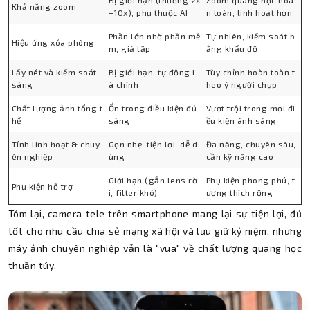
Bị giới hạn (thường 2x
Zoom quang học hoà
Khả năng zoom
–10x), phụ thuộc AI
n toàn, linh hoạt hơn
Phần lớn nhờ phần mề
Tự nhiên, kiểm soát b
Hiệu ứng xóa phông
m, giả lập
ằng khẩu độ
Lấy nét và kiểm soát
Bị giới hạn, tự động l
Tùy chỉnh hoàn toàn t
sáng
à chính
heo ý người chụp
Chất lượng ảnh tổng t
Ổn trong điều kiện đủ
Vượt trội trong mọi đi
hể
sáng
ều kiện ánh sáng
Tính linh hoạt & chuy
Gọn nhẹ, tiện lợi, dễ d
Đa năng, chuyên sâu,
ên nghiệp
ùng
cần kỹ năng cao
Giới hạn (gắn lens rờ
Phụ kiện phong phú, t
Phụ kiện hỗ trợ
i, filter khó)
ương thích rộng
Tóm lại, camera tele trên smartphone mang lại sự tiện lợi, đủ
tốt cho nhu cầu chia sẻ mạng xã hội và lưu giữ kỷ niệm, nhưng
máy ảnh chuyên nghiệp vẫn là "vua" về chất lượng quang học
thuần túy.