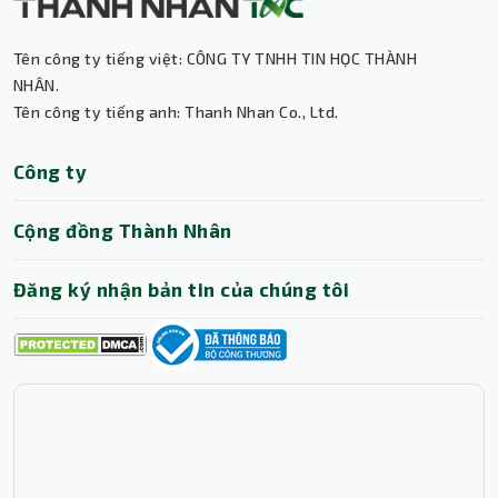
Tên công ty tiếng việt: CÔNG TY TNHH TIN HỌC THÀNH
Thành Nhân TNC
NHÂN.
Tên công ty tiếng anh: Thanh Nhan Co., Ltd.
Trợ lý AI • Phản hồi tức thì
Công ty
Cộng đồng Thành Nhân
Đăng ký nhận bản tin của chúng tôi