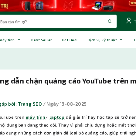
 máy tính
Best Seller
Hot Deal
Dịch vụ kỹ thuật
T
ng dẫn chặn quảng cáo YouTube trên m
óp bởi: Trang SEO
/ Ngày 13-08-2025
ouTube trên
máy tính
/
laptop
để giải trí hay học tập sẽ trở nê
nội dung bạn đang theo dõi. Thay vì phải chịu đựng hoặc mất thời
 áp dụng những cách đơn giản để loại bỏ quảng cáo, giúp trải n