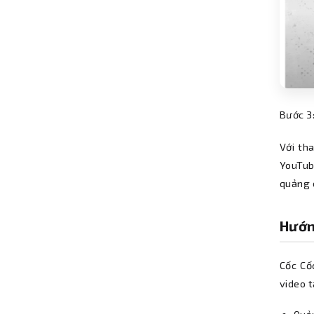
Bước 3
Với th
YouTub
quảng 
Hướn
Cốc Cố
video t