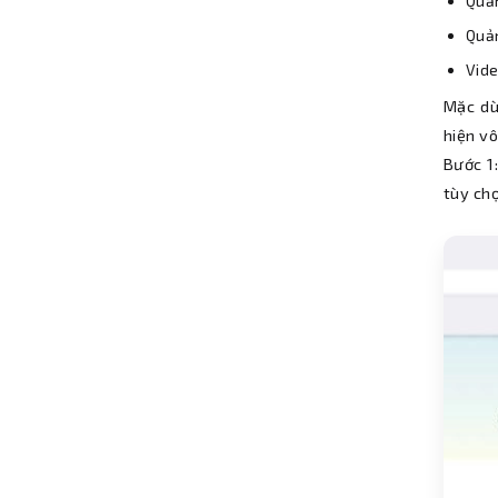
Quả
Quả
Vide
Mặc dù
hiện v
Bước 1
tùy ch