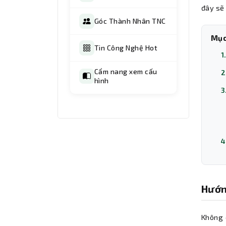
đây sẽ
Góc Thành Nhân TNC
Mục
Tin Công Nghệ Hot
1
Cẩm nang xem cấu
2
hình
3
4
Hướn
Không c