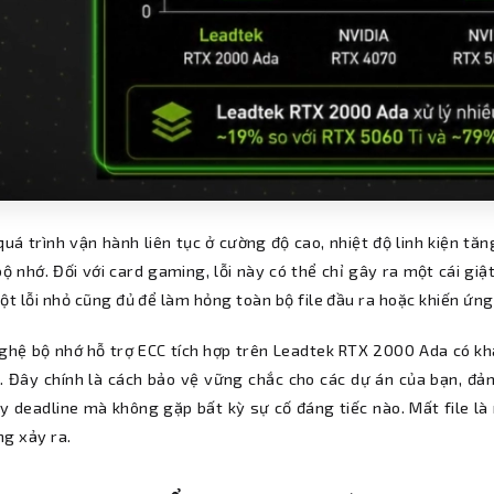
uá trình vận hành liên tục ở cường độ cao, nhiệt độ linh kiện tăn
ộ nhớ. Đối với card gaming, lỗi này có thể chỉ gây ra một cái giậ
ột lỗi nhỏ cũng đủ để làm hỏng toàn bộ file đầu ra hoặc khiến ứn
ghệ bộ nhớ hỗ trợ ECC tích hợp trên Leadtek RTX 2000 Ada có kh
c. Đây chính là cách bảo vệ vững chắc cho các dự án của bạn, đ
ạy deadline mà không gặp bất kỳ sự cố đáng tiếc nào. Mất file là
ng xảy ra.