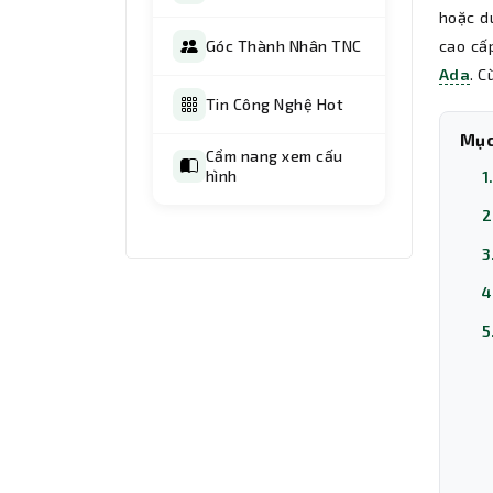
hoặc du
Góc Thành Nhân TNC
cao cấ
Ada
. 
Tin Công Nghệ Hot
Mục
Cẩm nang xem cấu
hình
1
2
3
4
5