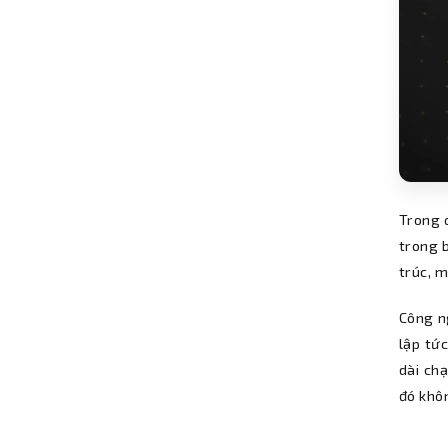
Trong q
trong b
trúc, m
Công n
lập tứ
dài ch
đó khô