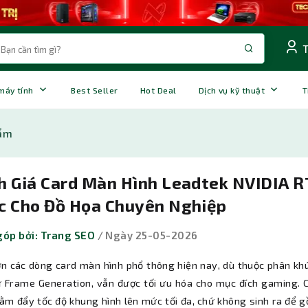
 máy tính
Best Seller
Hot Deal
Dịch vụ kỹ thuật
T
hẩm
h Giá Card Màn Hình Leadtek NVIDIA R
c Cho Đồ Họa Chuyên Nghiệp
óp bởi: Trang SEO
/ Ngày 25-05-2026
ớn các dòng card màn hình phổ thông hiện nay, dù thuộc phân khú
ư Frame Generation, vẫn được tối ưu hóa cho mục đích gaming. 
hằm đẩy tốc độ khung hình lên mức tối đa, chứ không sinh ra để 