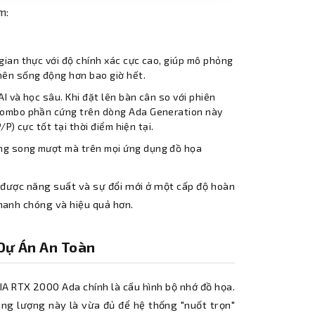
m:
 gian thực với độ chính xác cực cao, giúp mô phỏng
nên sống động hơn bao giờ hết.
AI và học sâu. Khi đặt lên bàn cân so với phiên
 combo phần cứng trên dòng Ada Generation này
P) cực tốt tại thời điểm hiện tại.
ong song mượt mà trên mọi ứng dụng đồ họa
được năng suất và sự đổi mới ở một cấp độ hoàn
nhanh chóng và hiệu quả hơn.
Dự Án An Toàn
IA RTX 2000 Ada chính là cấu hình bộ nhớ đồ họa.
g lượng này là vừa đủ để hệ thống "nuốt trọn"