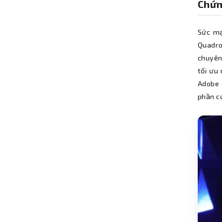
Chứn
Sức mạ
Quadro
chuyên
tối ưu
Adobe 
phần c