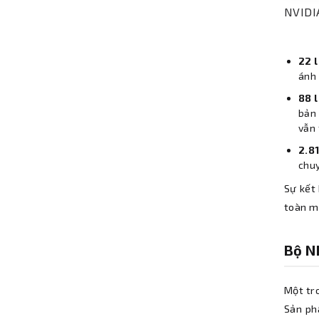
NVIDI
22 
ánh 
88 l
bản 
vẫn 
2.8
chu
Sự kết
toàn mớ
Bộ N
Một tr
Sản ph