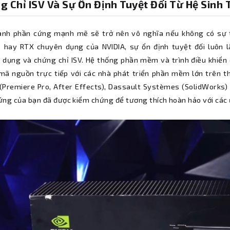
g Chỉ ISV Và Sự Ổn Định Tuyệt Đối Từ Hệ Sinh
nh phần cứng mạnh mẽ sẽ trở nên vô nghĩa nếu không có sự t
 hay RTX chuyên dụng của NVIDIA, sự ổn định tuyệt đối luôn l
 dụng và chứng chỉ ISV. Hệ thống phần mềm và trình điều khiển 
 mã nguồn trực tiếp với các nhà phát triển phần mềm lớn trên t
(Premiere Pro, After Effects), Dassault Systèmes (SolidWorks) 
ứng của bạn đã được kiểm chứng để tương thích hoàn hảo với các