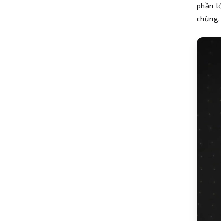
phần l
chừng.