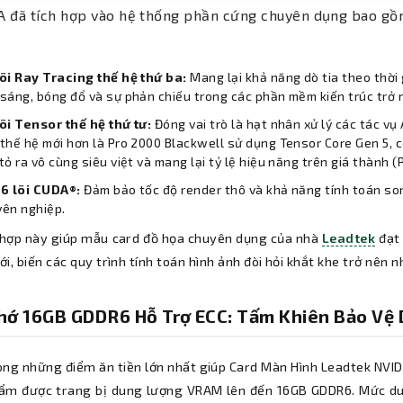
A đã tích hợp vào hệ thống phần cứng chuyên dụng bao gồ
lõi Ray Tracing thế hệ thứ ba:
Mang lại khả năng dò tia theo thời
sáng, bóng đổ và sự phản chiếu trong các phần mềm kiến trúc trở 
õi Tensor thế hệ thứ tư:
Đóng vai trò là hạt nhân xử lý các tác vụ 
thế hệ mới hơn là Pro 2000 Blackwell sử dụng Tensor Core Gen 5,
tỏ ra vô cùng siêu việt và mang lại tỷ lệ hiệu năng trên giá thành (P/
16 lõi CUDA®:
Đảm bảo tốc độ render thô và khả năng tính toán s
yên nghiệp.
 hợp này giúp mẫu card đồ họa chuyên dụng của nhà
Leadtek
đạt 
i, biến các quy trình tính toán hình ảnh đòi hỏi khắt khe trở nên 
hớ 16GB GDDR6 Hỗ Trợ ECC: Tấm Khiên Bảo Vệ 
ong những điểm ăn tiền lớn nhất giúp Card Màn Hình Leadtek NVID
ẩm được trang bị dung lượng VRAM lên đến 16GB GDDR6. Mức dun