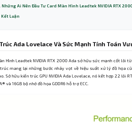
. Những Ai Nên Đầu Tư Card Màn Hình Leadtek NVIDIA RTX 200
. Kết Luận
 Trúc Ada Lovelace Và Sức Mạnh Tính Toán Vượ
àn Hình Leadtek NVIDIA RTX 2000 Ada sở hữu sức mạnh cốt lõi từ 
n trúc mang lại những bước nhảy vọt về hiệu suất xử lý đồ họa c
o. Sở hữu kiến ​​trúc GPU NVIDIA Ada Lovelace, nó kết hợp 22 lõi RT
DA® và 16GB bộ nhớ đồ họa GDDR6 hỗ trợ ECC.