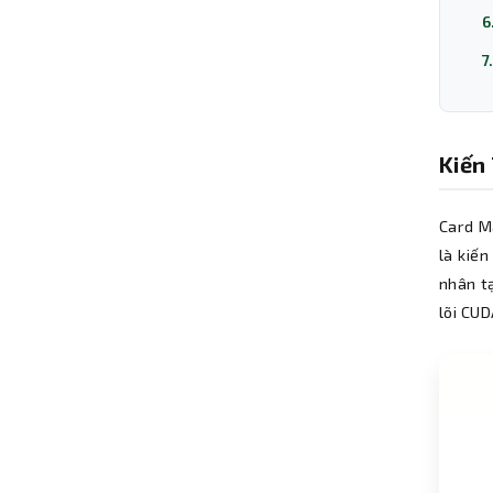
6
7
Kiến
Card M
là kiế
nhân tạ
lõi CU