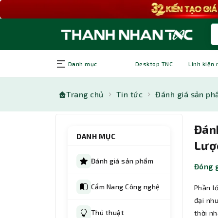
Danh mục
Desktop TNC
Linh kiện
Trang chủ
Tin tức
Đánh giá sản p
Đán
DANH MỤC
Lượ
Đánh giá sản phẩm
Đóng g
Cẩm Nang Công nghệ
Phần l
đại nh
Thủ thuật
thời n