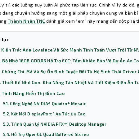
y trì các luồng suy luận AI phức tạp liên tục. Chính vì lý do đó
p đang chuyển hướng sang một giải pháp chuyên dụng và bền bỉ
Cùng
Thành Nhân TNC
đánh giá xem “em” này mang đến đột phá t
 lục
. Kiến Trúc Ada Lovelace Và Sức Mạnh Tính Toán Vượt Trội Từ N
. Bộ Nhớ 16GB GDDR6 Hỗ Trợ ECC: Tấm Khiên Bảo Vệ Dự Án An T
. Chứng Chỉ ISV Và Sự Ổn Định Tuyệt Đối Từ Hệ Sinh Thái Drive
. Thiết Kế Nhỏ Gọn, Khả Năng Tản Nhiệt Và Tiết Kiệm Điện Ấn 
. Tính Năng Hiển Thị Đỉnh Cao
5.1. Công Nghệ NVIDIA® Quadro® Mosaic
5.2. Kết Nối DisplayPort 1.4a Tốc Độ Cao
5.3. Trình Quản Lý NVIDIA RTX™ Desktop Manager
5.4. Hỗ Trợ OpenGL Quad Buffered Stereo