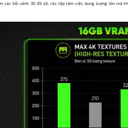
ớn các bối cảnh 3D đồ sộ, các tệp làm việc dung lượng lớn mà kh