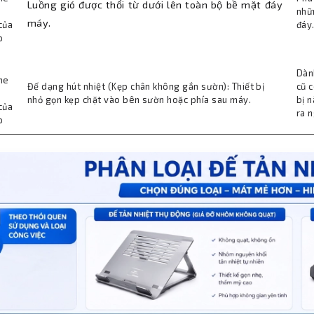
Luồng gió được thổi từ dưới lên toàn bộ bề mặt đáy
nhữ
máy.
của
đáy
p
Dàn
khe
Đế dạng hút nhiệt (Kẹp chân không gắn sườn): Thiết bị
cũ c
nhỏ gọn kẹp chặt vào bên sườn hoặc phía sau máy.
bị 
của
ra 
p