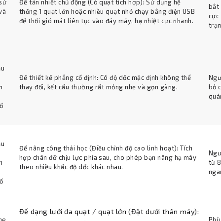
sử
Đế tản nhiệt chủ động (Có quạt tích hợp): Sử dụng hệ
bắt
và
thống 1 quạt lớn hoặc nhiều quạt nhỏ chạy bằng điện USB
cực
để thổi gió mát liên tục vào đáy máy, hạ nhiệt cực nhanh.
trạ
ầu
Đế thiết kế phẳng cố định: Có độ dốc mặc định không thể
Ngư
n
thay đổi, kết cấu thường rất mỏng nhẹ và gọn gàng.
bỏ 
quá
cố
ầu
Đế nâng công thái học (Điều chỉnh độ cao linh hoạt): Tích
Ngư
hợp chân đỡ chịu lực phía sau, cho phép bạn nâng hạ máy
n
từ 
theo nhiều khấc độ dốc khác nhau.
nga
cố
Đế dạng lưới đa quạt / quạt lớn (Đặt dưới thân máy):
khe
Phù