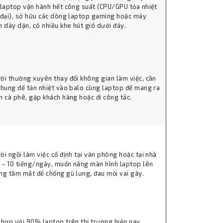
 laptop vận hành hết công suất (CPU/GPU tỏa nhiệt
 đại), sở hữu các dòng laptop gaming hoặc máy
m dày dặn, có nhiều khe hút gió dưới đáy.
ời thường xuyên thay đổi không gian làm việc, cần
chung đế tản nhiệt vào balo cùng laptop để mang ra
n cà phê, gặp khách hàng hoặc đi công tác.
ời ngồi làm việc cố định tại văn phòng hoặc tại nhà
8 - 10 tiếng/ngày, muốn nâng màn hình laptop lên
ng tầm mắt để chống gù lưng, đau mỏi vai gáy.
 hợp với 90% laptop trên thị trường hiện nay