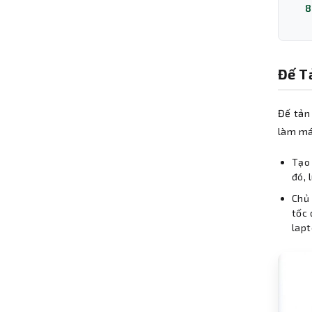
8
Đế T
Đế tản
làm mát
Tạo 
đó, 
Chủ 
tốc 
lapt