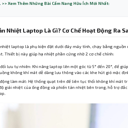
. >> Xem Thêm Những Bài Cẩm Nang Hữu Ích Mới Nhất:
ản Nhiệt Laptop Là Gì? Cơ Chế Hoạt Động Ra S
 nhiệt laptop là phụ kiện đặt dưới đáy máy tính, chạy bằng nguồn
. Thiết bị này giúp hạ nhiệt phần cứng nhờ 2 cơ chế chính:
đối lưu tự nhiên: Khi nâng laptop lên một góc từ 5° đến 20°, đế gi
luồng không khí mát dễ dàng lưu thông vào các khe hút gió mặc địn
động làm mát: Hệ thống quạt trên đế liên tục thổi không khí mát t
độ giải nhiệt của ống đồng và phiến tản nhiệt bên trong, hỗ trợ đ
op.