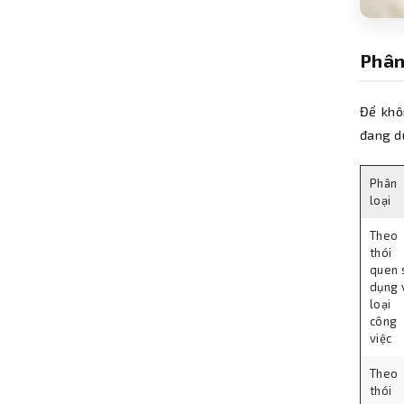
Phân
Để khô
đang d
Phân
loại
Theo
thói
quen 
dụng 
loại
công
việc
Theo
thói