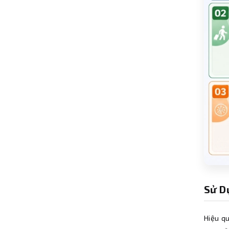
Sử D
Hiệu q