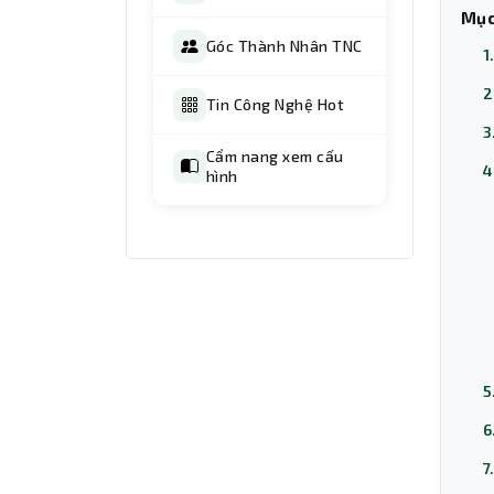
Mục
Góc Thành Nhân TNC
1
2
Tin Công Nghệ Hot
3
Cẩm nang xem cấu
4
hình
5
6
7