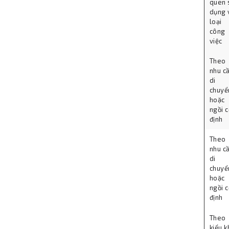
quen 
dụng 
loại
công
việc
Theo
nhu c
di
chuyể
hoặc
ngồi 
định
Theo
nhu c
di
chuyể
hoặc
ngồi 
định
Theo
kiểu 