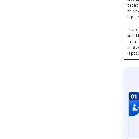
thoát
nhiệt 
lapto
Theo
kiểu 
thoát
nhiệt 
lapto