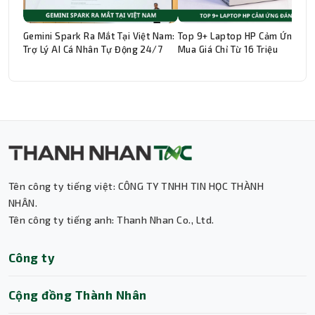
Gemini Spark Ra Mắt Tại Việt Nam:
Top 9+ Laptop HP Cảm Ứng Đá
Trợ Lý AI Cá Nhân Tự Động 24/7
Mua Giá Chỉ Từ 16 Triệu
Tên công ty tiếng việt: CÔNG TY TNHH TIN HỌC THÀNH
Thành Nhân TNC
NHÂN.
Tên công ty tiếng anh: Thanh Nhan Co., Ltd.
Trợ lý AI • Phản hồi tức thì
Công ty
Cộng đồng Thành Nhân