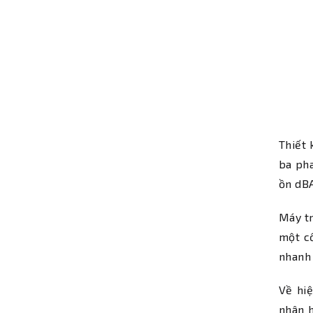
Thiết 
ba pha
ồn dBA
Máy tr
một c
nhanh 
Về hi
nhân h