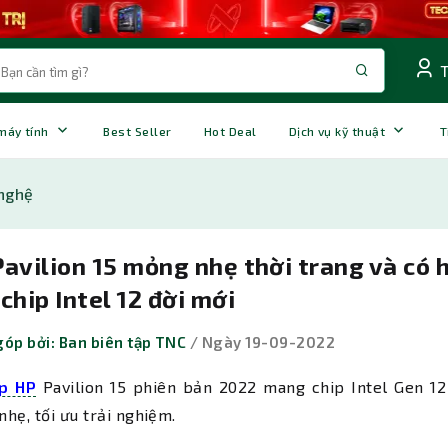
 máy tính
Best Seller
Hot Deal
Dịch vụ kỹ thuật
T
nghệ
avilion 15 mỏng nhẹ thời trang và có h
chip Intel 12 đời mới
óp bởi: Ban biên tập TNC
/ Ngày 19-09-2022
p HP
Pavilion 15 phiên bản 2022 mang chip Intel Gen 12 
hẹ, tối ưu trải nghiệm.