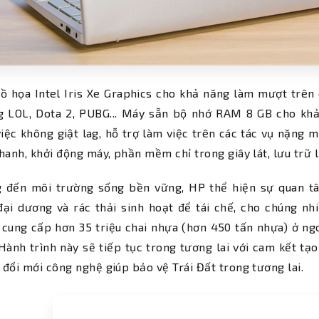
ồ họa Intel Iris Xe Graphics cho khả năng làm mượt trên
ng LOL, Dota 2, PUBG... Máy sẵn bộ nhớ RAM 8 GB cho khả
iệc không giật lag, hỗ trợ làm việc trên các tác vụ nặng 
hanh, khởi động máy, phần mềm chỉ trong giây lát, lưu trữ l
 đến môi trường sống bền vững, HP thể hiện sự quan tâ
ại dương và rác thải sinh hoạt để tái chế, cho chúng nh
cung cấp hơn 35 triệu chai nhựa (hơn 450 tấn nhựa) ở ng
Hành trình này sẽ tiếp tục trong tương lai với cam kết tạo 
đổi mới công nghệ giúp bảo vệ Trái Đất trong tương lai.