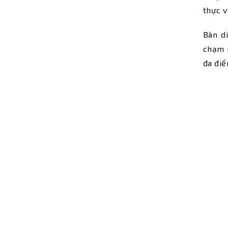
thực v
Bàn d
chạm m
đa điể