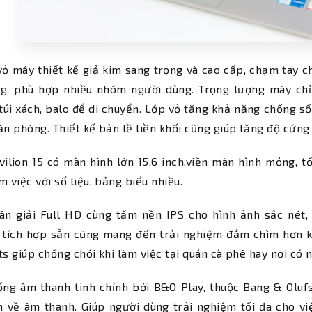
ỏ máy thiết kế giả kim sang trọng và cao cấp, chạm tay c
g, phù hợp nhiều nhóm người dùng. Trọng lượng máy chỉ 1
túi xách, balo để di chuyển. Lớp vỏ tăng khả năng chống số
ăn phòng. Thiết kế bản lề liền khối cũng giúp tăng độ cứng
ilion 15 có màn hình lớn 15,6 inch,viền màn hình mỏng, tố
m việc với số liệu, bảng biểu nhiều.
ân giải Full HD cùng tấm nền IPS cho hình ảnh sắc nét, 
n tích hợp sẵn cũng mang đến trải nghiệm đắm chìm hơn 
ts giúp chống chói khi làm việc tại quán cà phê hay nơi có 
ống âm thanh tinh chỉnh bởi B&O Play, thuộc Bang & Olu
 về âm thanh. Giúp người dùng trải nghiệm tối đa cho việc