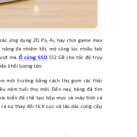
 các ứng dụng 2D Ps, Ai, hay chơi game max
 năng đa nhiệm tốt, mở cùng lúc nhiều tab
mượt mà.
Ổ cứng SSD
512 GB cho tốc độ truy
iệu khối lượng lớn.
m môi trường bằng cách thu gom rác thải
iều năm tuổi thọ mới. Đến nay, hãng đã tìm
oài biển để chế tạo hộp mực và máy tính cá
ra sự thay đổi tích cực và lâu dài, cung cấp