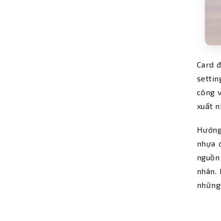
Card đ
setti
công v
xuất n
Hướng
nhựa đ
nguồn 
nhân. 
những 