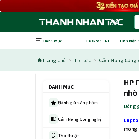
Danh mục
Desktop TNC
Linh kiện
Trang chủ
Tin tức
Cẩm Nang Công 
HP P
DANH MỤC
nhờ 
Đánh giá sản phẩm
Đóng g
Cẩm Nang Công nghệ
Lapto
mỏng n
Thủ thuật