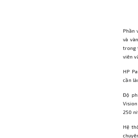
Phần v
và vàn
trong 
viên v
HP Pav
cần là
Độ ph
Visio
250 ni
Hệ th
chuyên