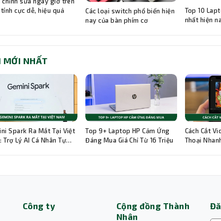
 chỉnh sửa ngày giờ trên
Top 10 Lapt
tính cực dễ, hiệu quả
Các loại switch phổ biến hiện
nhất hiện n
nay của bàn phím cơ
I MỚI NHẤT
ni Spark Ra Mắt Tại Việt
Top 9+ Laptop HP Cảm Ứng
Cách Cắt Vi
 Trợ Lý AI Cá Nhân Tự
Đáng Mua Giá Chỉ Từ 16 Triệu
Thoại Nhanh
g 24/7
Hướng Dẫn C
Công ty
Cộng đồng Thành
Đă
Nhân