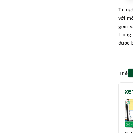
Tai ng
với mộ
gian 
trong 
được 
Thẻ
XE