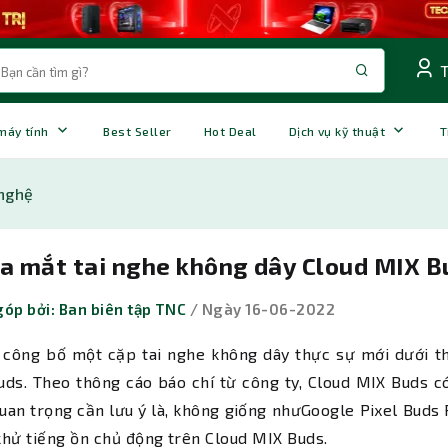
 máy tính
Best Seller
Hot Deal
Dịch vụ kỹ thuật
T
nghệ
ra mắt tai nghe không dây Cloud MIX B
óp bởi: Ban biên tập TNC
/ Ngày 16-06-2022
 công bố một cặp tai nghe không dây thực sự mới dưới t
ds. Theo thông cáo báo chí từ công ty, Cloud MIX Buds có
uan trọng cần lưu ý là, không giống nhưGoogle Pixel Buds 
hử tiếng ồn chủ động trên Cloud MIX Buds.