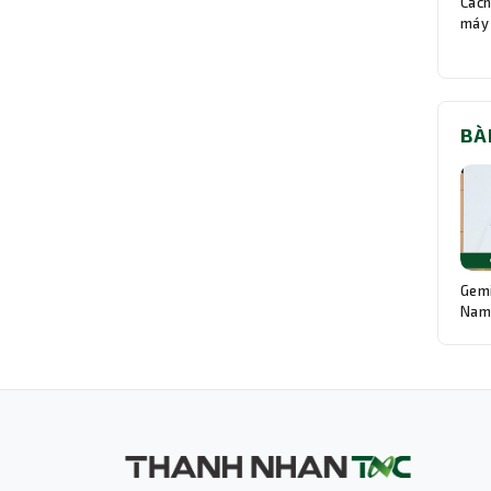
Cách
máy 
BÀ
Gemi
Nam:
Độn