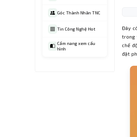
Góc Thành Nhân TNC
Đây có
Tin Công Nghệ Hot
trong 
Cẩm nang xem cấu
chế đ
hình
đặt p