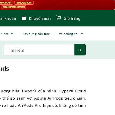
Tài khoản
Khuyến mãi
Giỏ hàng
in tức
Xây dựng cấu hình
Về chúng tôi
uds
hương hiệu HyperX của mình: HyperX Cloud
 thể so sánh với Apple AirPods tiêu chuẩn.
Pro hoặc AirPods Pro hiện có, không có tính