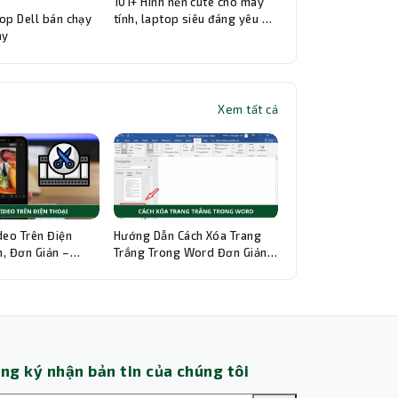
101+ Hình nền cute cho máy
op Dell bán chạy
tính, laptop siêu đáng yêu và
ay
đẹp nhất
Xem tất cả
Thành Nhân TNC
Trợ lý AI • Phản hồi tức thì
deo Trên Điện
Hướng Dẫn Cách Xóa Trang
, Đơn Giản –
Trắng Trong Word Đơn Giản,
hi Tiết
Chi Tiết
ng ký nhận bản tin của chúng tôi