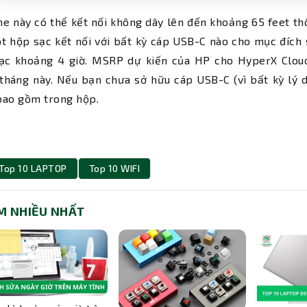
he này có thể kết nối không dây lên đến khoảng 65 feet t
t hộp sạc kết nối với bất kỳ cáp USB-C nào cho mục đích 
sạc khoảng 4 giờ. MSRP dự kiến ​​của HP cho HyperX Clou
tháng này. Nếu bạn chưa sở hữu cáp USB-C (vì bất kỳ lý d
bao gồm trong hộp.
Top 10 LAPTOP
Top 10 WIFI
M NHIỀU NHẤT