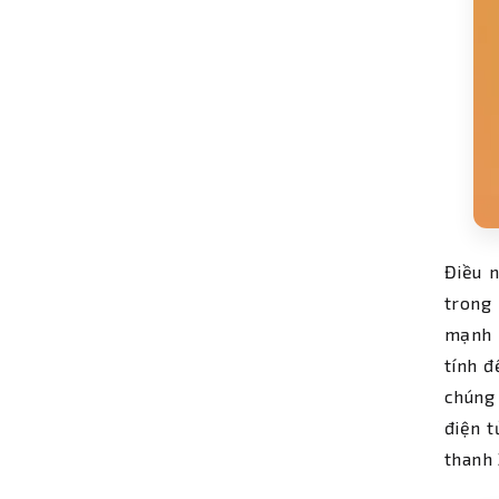
Điều n
trong 
mạnh h
tính 
chúng 
điện 
thanh 