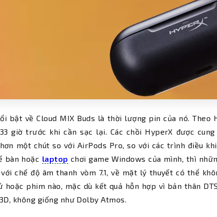
ổi bật về Cloud MIX Buds là thời lượng pin của nó. Theo
33 giờ trước khi cần sạc lại. Các chồi HyperX được cung
ơn một chút so với AirPods Pro, so với các trình điều k
để bàn hoặc
laptop
chơi game Windows của mình, thì nhữn
với chế độ âm thanh vòm 7.1, về mặt lý thuyết có thể khô
tử hoặc phim nào, mặc dù kết quả hỗn hợp vì bản thân D
3D, không giống như Dolby Atmos.