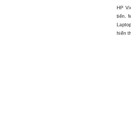
HP Vi
tiến.
Lapto
hiển t