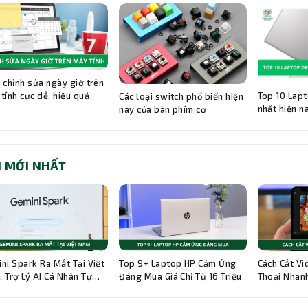
 chỉnh sửa ngày giờ trên
Top 10 Lapt
tính cực dễ, hiệu quả
Các loại switch phổ biến hiện
nhất hiện n
nay của bàn phím cơ
I MỚI NHẤT
ni Spark Ra Mắt Tại Việt
Top 9+ Laptop HP Cảm Ứng
Cách Cắt Vi
 Trợ Lý AI Cá Nhân Tự
Đáng Mua Giá Chỉ Từ 16 Triệu
Thoại Nhanh
g 24/7
Hướng Dẫn C