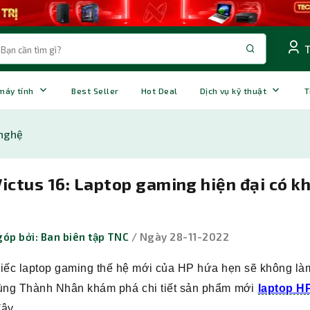
 máy tính
Best Seller
Hot Deal
Dịch vụ kỹ thuật
T
nghệ
ictus 16: Laptop gaming hiện đại có k
óp bởi: Ban biên tập TNC
/ Ngày 28-11-2022
iếc laptop gaming thế hệ mới của HP hứa hẹn sẽ không làm
ùng Thành Nhân khám phá chi tiết sản phẩm mới
laptop H
đây.