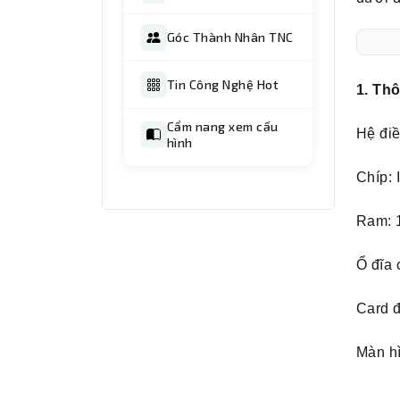
Góc Thành Nhân TNC
Tin Công Nghệ Hot
1. Th
Cẩm nang xem cấu
Hệ đi
hình
Chíp: 
Ram: 
Ổ đĩa
Card 
Màn hì