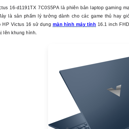
ctus 16-d1191TX 7C0S5PA là phiên bản laptop gaming mạn
 Máy là sản phẩm lý tưởng dành cho các game thủ hay giớ
p HP Victus 16 sử dụng
màn hình máy tính
16.1 inch FHD
hị lên khung hình.