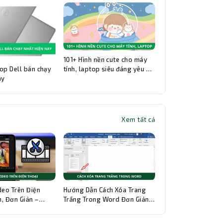
101+ Hình nền cute cho máy
op Dell bán chạy
tính, laptop siêu đáng yêu và
ay
đẹp nhất
Xem tất cả
Thành Nhân TNC
Trợ lý AI • Phản hồi tức thì
deo Trên Điện
Hướng Dẫn Cách Xóa Trang
, Đơn Giản –
Trắng Trong Word Đơn Giản,
hi Tiết
Chi Tiết