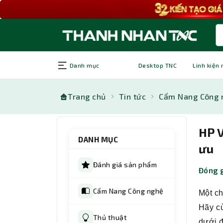
Danh mục
Desktop TNC
Linh kiện
Trang chủ
Tin tức
Cẩm Nang Công 
HP V
DANH MỤC
ưu
Đánh giá sản phẩm
Đóng g
Cẩm Nang Công nghệ
Một ch
Hãy c
Thủ thuật
dưới 