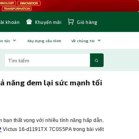
Tài khoản
Khuyến mãi
Giỏ hàng
in tức
Xây dựng cấu hình
Về chúng tôi
hả năng đem lại sức mạnh tối
 bạn thất vọng với nhiều tính năng hấp dẫn.
P
Victus 16-d1191TX 7C0S5PA trong bài viết