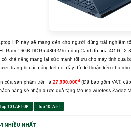
aptop HP này sẽ mang đến cho người dùng trải nghiệm t
H, Ram 16GB DDR5 4800Mhz cùng Card đồ họa 4G RTX 3050
à có khả năng mang lại sức mạnh tối ưu cho máy tính của
ược trang bị các cổng kết nối đầy đủ để thuận tiện cho nhu
đ
án của sản phẩm trên là
27,990,000
(Đã bao gồm VAT, cập 
 khách hàng sẽ nhận được quà tặng Mouse wireless Zadez 
Top 10 LAPTOP
Top 10 WIFI
M NHIỀU NHẤT