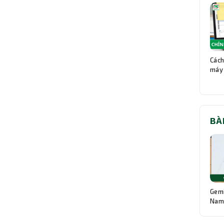
Cách
máy 
BÀ
Gemi
Nam:
Độn