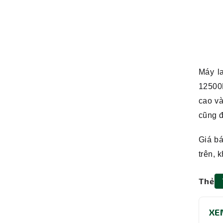
Máy l
12500
cao v
cũng đ
Giá b
trên,
Thẻ
XE