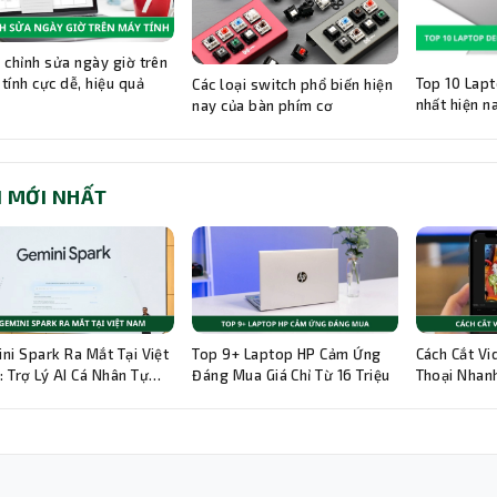
 chỉnh sửa ngày giờ trên
Top 10 Lapt
tính cực dễ, hiệu quả
Các loại switch phổ biến hiện
nhất hiện n
nay của bàn phím cơ
I MỚI NHẤT
ni Spark Ra Mắt Tại Việt
Top 9+ Laptop HP Cảm Ứng
Cách Cắt Vi
 Trợ Lý AI Cá Nhân Tự
Đáng Mua Giá Chỉ Từ 16 Triệu
Thoại Nhanh
g 24/7
Hướng Dẫn C