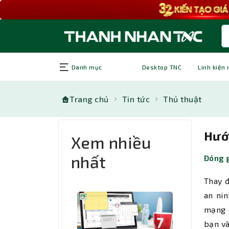
Danh mục
Desktop TNC
Linh kiện
Trang chủ
Tin tức
Thủ thuật
Hướn
Xem nhiều
nhất
Đóng g
Thay đ
an nin
mạng 
bạn và