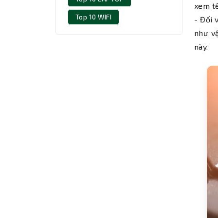
xem tê
Top 10 WIFI
- Đối 
như vậ
này.