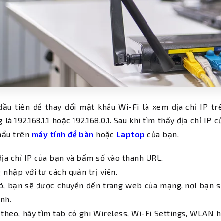
ầu tiên để thay đổi mật khẩu Wi-Fi là xem địa chỉ IP tr
 là 192.168.1.1 hoặc 192.168.0.1. Sau khi tìm thấy địa chỉ I
hẩu trên
máy tính để bàn
hoặc
Laptop
của bạn.
địa chỉ IP của bạn và bấm số vào thanh URL.
 nhập với tư cách quản trị viên.
ó, bạn sẽ được chuyển đến trang web của mạng, nơi bạn s
nh.
 theo, hãy tìm tab có ghi Wireless, Wi-Fi Settings, WLAN 