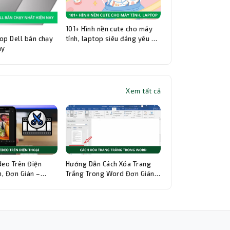
101+ Hình nền cute cho máy
op Dell bán chạy
tính, laptop siêu đáng yêu và
ay
đẹp nhất
Xem tất cả
Thành Nhân TNC
Trợ lý AI • Phản hồi tức thì
deo Trên Điện
Hướng Dẫn Cách Xóa Trang
, Đơn Giản –
Trắng Trong Word Đơn Giản,
hi Tiết
Chi Tiết