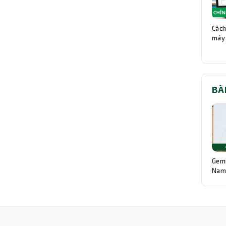
Cách
máy 
BÀ
Gemi
Nam:
Độn