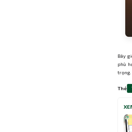
Bây gi
phù h
trọng.
Thẻ
XE