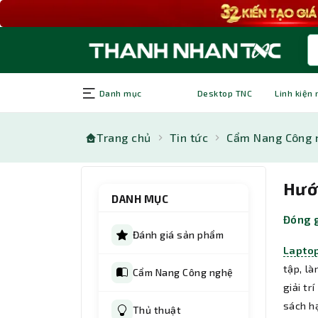
Danh mục
Desktop TNC
Linh kiện
Trang chủ
Tin tức
Cẩm Nang Công 
Hướn
DANH MỤC
Đóng 
Đánh giá sản phẩm
Lapto
tập, là
Cẩm Nang Công nghệ
giải tr
sách h
Thủ thuật