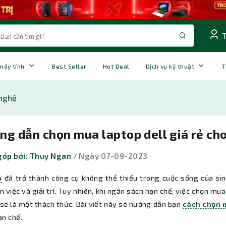
 máy tính
Best Seller
Hot Deal
Dịch vụ kỹ thuật
T
nghệ
g dẫn chọn mua laptop dell giá rẻ cho
góp bởi: Thuy Ngan
/ Ngày 07-09-2023
p
đã trở thành công cụ không thể thiếu trong cuộc sống của sinh
m việc và giải trí. Tuy nhiên, khi ngân sách hạn chế, việc chọn m
í sẽ là một thách thức. Bài viết này sẽ hướng dẫn bạn
cách chọn m
ạn chế.