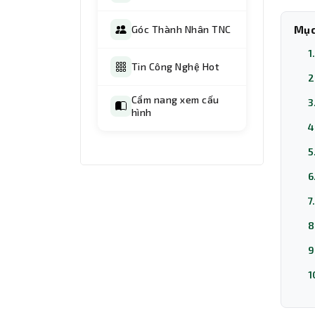
Góc Thành Nhân TNC
Mục
1
Tin Công Nghệ Hot
2
Cẩm nang xem cấu
3
hình
4
5
6
7
8
9
1