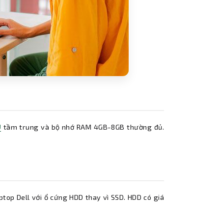
U
tầm trung và bộ nhớ RAM 4GB-8GB thường đủ.
ptop Dell với ổ cứng HDD thay vì SSD. HDD có giá