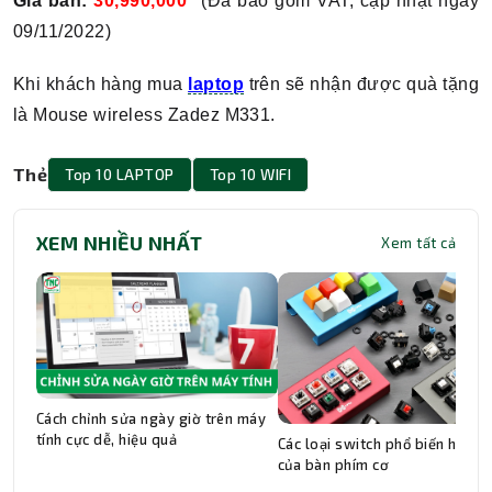
Giá bán:
30,990,000
(Đã bao gồm VAT, cập nhật ngày
09/11/2022)
Khi khách hàng mua
laptop
trên sẽ nhận được quà tặng
là Mouse wireless Zadez M331.
Thẻ
Top 10 LAPTOP
Top 10 WIFI
XEM NHIỀU NHẤT
Xem tất cả
Cách chỉnh sửa ngày giờ trên máy
tính cực dễ, hiệu quả
Các loại switch phổ biến hiện n
của bàn phím cơ