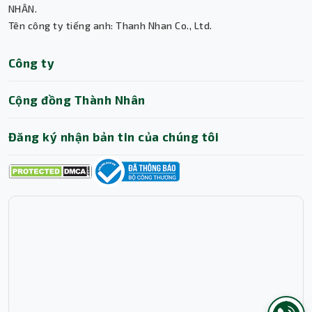
Thành Nhân TNC
NHÂN.
Tên công ty tiếng anh: Thanh Nhan Co., Ltd.
Trợ lý AI • Phản hồi tức thì
Công ty
Cộng đồng Thành Nhân
Đăng ký nhận bản tin của chúng tôi