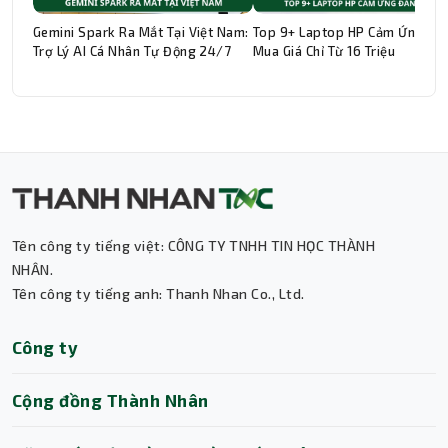
Gemini Spark Ra Mắt Tại Việt Nam:
Top 9+ Laptop HP Cảm Ứng Đá
Trợ Lý AI Cá Nhân Tự Động 24/7
Mua Giá Chỉ Từ 16 Triệu
Tên công ty tiếng việt: CÔNG TY TNHH TIN HỌC THÀNH
Thành Nhân TNC
NHÂN.
Tên công ty tiếng anh: Thanh Nhan Co., Ltd.
Trợ lý AI • Phản hồi tức thì
Công ty
Cộng đồng Thành Nhân