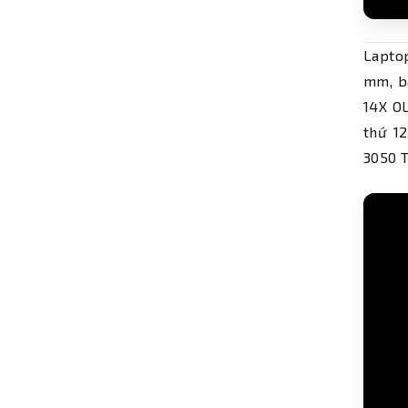
Laptop
mm, b
14X O
thứ 1
3050 T