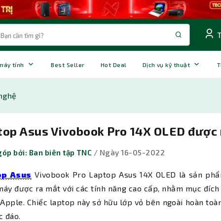
 máy tính
Best Seller
Hot Deal
Dịch vụ kỹ thuật
T
nghệ
op Asus Vivobook Pro 14X OLED được ra
óp bởi: Ban biên tập TNC
/ Ngày 16-05-2022
op Asus
Vivobook Pro Laptop Asus 14X OLED là sản phẩm
áy được ra mắt với các tính năng cao cấp, nhằm mục đích
Apple. Chiếc laptop này sở hữu lớp vỏ bên ngoài hoàn toàn
c đáo.