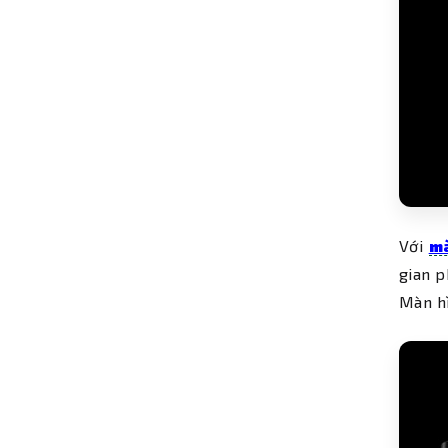
Với
mà
gian p
Màn hì