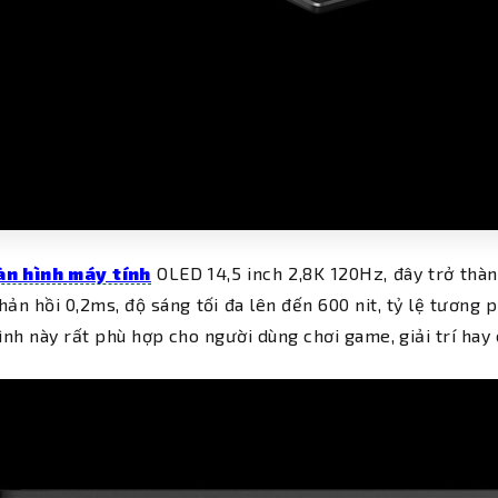
n hình máy tính
OLED 14,5 inch 2,8K 120Hz, đây trở thà
hản hồi 0,2ms, độ sáng tối đa lên đến 600 nit, tỷ lệ tương
nh này rất phù hợp cho người dùng chơi game, giải trí hay 