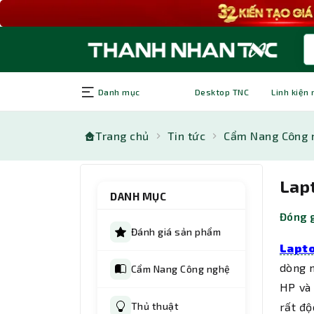
Danh mục
Desktop TNC
Linh kiện
Trang chủ
Tin tức
Cẩm Nang Công 
Lapt
DANH MỤC
Đóng g
Đánh giá sản phẩm
Lapt
dòng m
Cẩm Nang Công nghệ
HP và 
Thủ thuật
rất độ