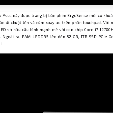
 Asus này được trang bị bàn phím ErgoSense mới có khoản
àn di chuột lớn và núm xoay ảo trên phần touchpad. Với 
LED sở hữu cấu hình mạnh mẽ với con chip Core i7-12700H
2. Ngoài ra, RAM LPDDR5 lên đến 32 GB, 1TB SSD PCIe
i.