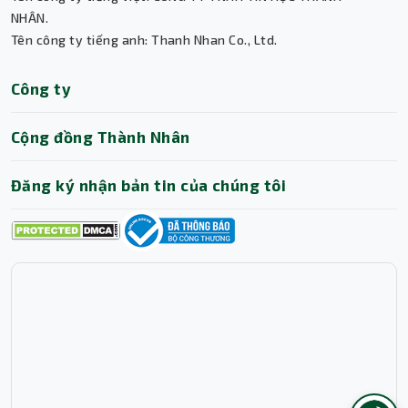
Thành Nhân TNC
NHÂN.
Tên công ty tiếng anh: Thanh Nhan Co., Ltd.
Trợ lý AI • Phản hồi tức thì
Công ty
Cộng đồng Thành Nhân
Đăng ký nhận bản tin của chúng tôi