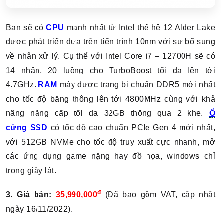
Bạn sẽ có
CPU
mạnh nhất từ Intel thế hệ 12 Alder Lake
được phát triển dựa trên tiến trình 10nm với sự bổ sung
về nhân xử lý. Cụ thể với Intel Core i7 – 12700H sẽ có
14 nhân, 20 luồng cho TurboBoost tối đa lên tới
4.7GHz.
RAM
máy được trang bị chuẩn DDR5 mới nhất
cho tốc độ băng thông lên tới 4800MHz cùng với khả
năng nâng cấp tối đa 32GB thông qua 2 khe.
Ổ
cứng
SSD
có tốc độ cao chuẩn PCIe Gen 4 mới nhất,
với 512GB NVMe cho tốc độ truy xuất cực nhanh, mở
các ứng dụng game nặng hay đồ họa, windows chỉ
trong giây lát.
đ
3. Giá bán:
35,990,000
(Đã bao gồm VAT, cập nhật
ngày 16/11/2022).