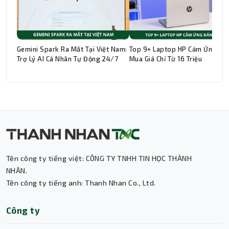
Gemini Spark Ra Mắt Tại Việt Nam:
Top 9+ Laptop HP Cảm Ứng Đá
Trợ Lý AI Cá Nhân Tự Động 24/7
Mua Giá Chỉ Từ 16 Triệu
Tên công ty tiếng việt: CÔNG TY TNHH TIN HỌC THÀNH
Thành Nhân TNC
NHÂN.
Tên công ty tiếng anh: Thanh Nhan Co., Ltd.
Trợ lý AI • Phản hồi tức thì
Công ty