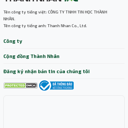
Tên công ty tiếng việt: CÔNG TY TNHH TIN HỌC THÀNH
Thành Nhân TNC
NHÂN.
Tên công ty tiếng anh: Thanh Nhan Co., Ltd.
Trợ lý AI • Phản hồi tức thì
Công ty
Cộng đồng Thành Nhân
Đăng ký nhận bản tin của chúng tôi