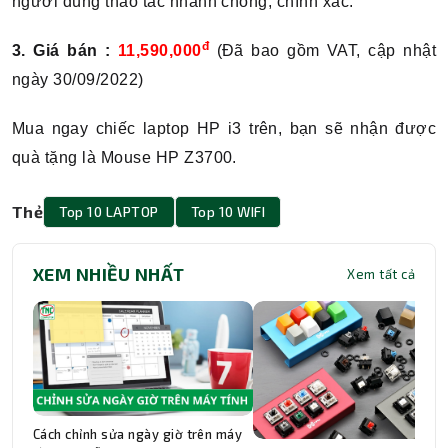
người dùng thao tác nhanh chóng, chính xác.
đ
3. Giá bán :
11,590,000
(Đã bao gồm VAT, cập nhật
ngày 30/09/2022)
Mua ngay chiếc laptop HP i3 trên, bạn sẽ nhận được
quà tặng là Mouse HP Z3700.
Thẻ
Top 10 LAPTOP
Top 10 WIFI
XEM NHIỀU NHẤT
Xem tất cả
Cách chỉnh sửa ngày giờ trên máy