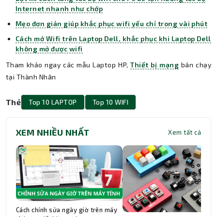
Internet nhanh như chớp
Mẹo đơn giản giúp khắc phục wifi yếu chỉ trong vài phút
Cách mở Wifi trên Laptop Dell, khắc phục khi Laptop Dell
không mở được wifi
Tham khảo ngay các mẫu Laptop HP,
Thiết bị mạng
bán chạy
tại Thành Nhân
Thẻ
Top 10 LAPTOP
Top 10 WIFI
XEM NHIỀU NHẤT
Xem tất cả
Cách chỉnh sửa ngày giờ trên máy