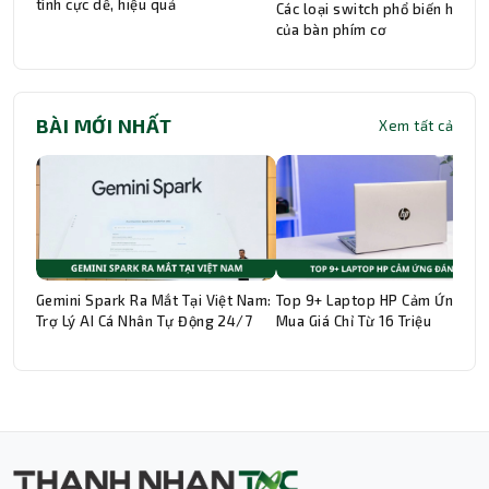
tính cực dễ, hiệu quả
Các loại switch phổ biến hiện n
của bàn phím cơ
BÀI MỚI NHẤT
Xem tất cả
Gemini Spark Ra Mắt Tại Việt Nam:
Top 9+ Laptop HP Cảm Ứng Đá
Trợ Lý AI Cá Nhân Tự Động 24/7
Mua Giá Chỉ Từ 16 Triệu
Thành Nhân TNC
Trợ lý AI • Phản hồi tức thì