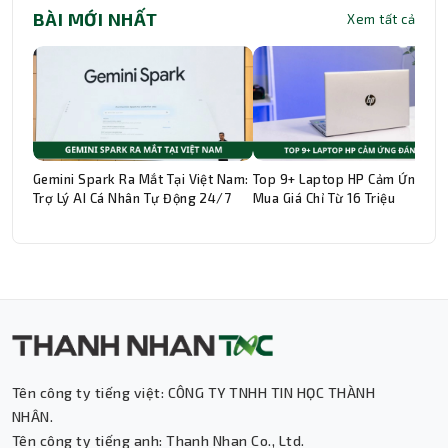
BÀI MỚI NHẤT
Xem tất cả
Gemini Spark Ra Mắt Tại Việt Nam:
Top 9+ Laptop HP Cảm Ứng Đá
Trợ Lý AI Cá Nhân Tự Động 24/7
Mua Giá Chỉ Từ 16 Triệu
Tên công ty tiếng việt: CÔNG TY TNHH TIN HỌC THÀNH
Thành Nhân TNC
NHÂN.
Tên công ty tiếng anh: Thanh Nhan Co., Ltd.
Trợ lý AI • Phản hồi tức thì