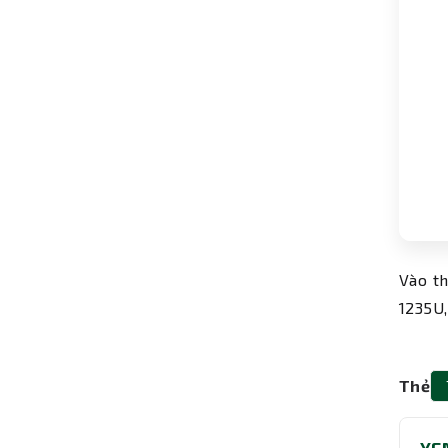
Vào th
1235U,
Thẻ