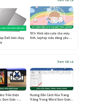
Xem tất cả
101+ Hình nền cute cho máy
op Dell bán chạy
tính, laptop siêu đáng yêu và
ay
đẹp nhất
Xem tất cả
Thành Nhân TNC
Trợ lý AI • Phản hồi tức thì
deo Trên Điện
Hướng Dẫn Cách Xóa Trang
, Đơn Giản –
Trắng Trong Word Đơn Giản,
hi Tiết
Chi Tiết