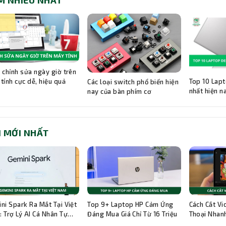
M NHIỀU NHẤT
 chỉnh sửa ngày giờ trên
Top 10 Lapt
tính cực dễ, hiệu quả
Các loại switch phổ biến hiện
nhất hiện n
nay của bàn phím cơ
I MỚI NHẤT
ni Spark Ra Mắt Tại Việt
Top 9+ Laptop HP Cảm Ứng
Cách Cắt Vi
 Trợ Lý AI Cá Nhân Tự
Đáng Mua Giá Chỉ Từ 16 Triệu
Thoại Nhanh
g 24/7
Hướng Dẫn C