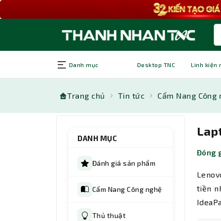
Danh mục
Desktop TNC
Linh kiện
Trang chủ
Tin tức
Cẩm Nang Công 
Lapt
DANH MỤC
Đóng g
Đánh giá sản phẩm
Lenovo
tiền n
Cẩm Nang Công nghệ
IdeaPa
Thủ thuật