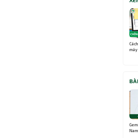
XE
Cách
máy 
BÀ
Gemi
Nam:
Độn