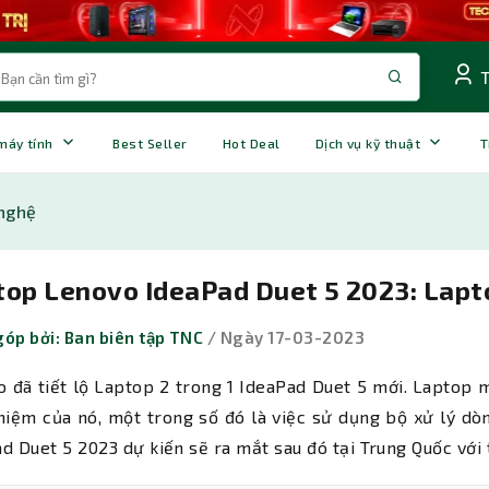
 máy tính
Best Seller
Hot Deal
Dịch vụ kỹ thuật
T
nghệ
op Lenovo IdeaPad Duet 5 2023: Lapto
óp bởi: Ban biên tập TNC
/ Ngày 17-03-2023
 đã tiết lộ Laptop 2 trong 1 IdeaPad Duet 5 mới. Laptop 
hiệm của nó, một trong số đó là việc sử dụng bộ xử lý dòn
d Duet 5 2023 dự kiến ​​sẽ ra mắt sau đó tại Trung Quốc với 