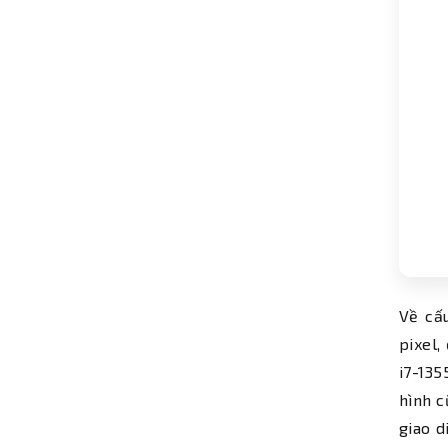
Về cấ
pixel,
i7-13
hình c
giao d