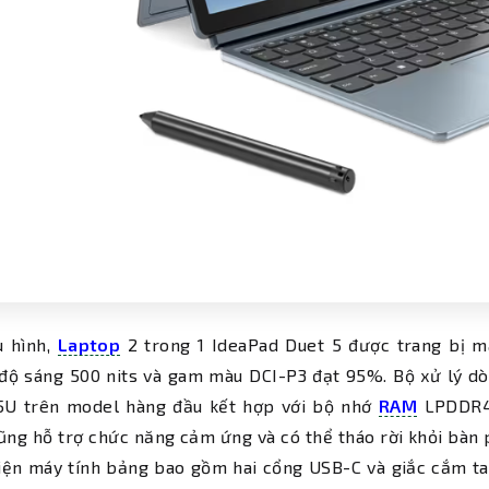
u hình,
Laptop
2 trong 1 IdeaPad Duet 5 được trang bị mà
 độ sáng 500 nits và gam màu DCI-P3 đạt 95%. Bộ xử lý d
55U trên model hàng đầu kết hợp với bộ nhớ
RAM
LPDDR4
ũng hỗ trợ chức năng cảm ứng và có thể tháo rời khỏi bàn
iện máy tính bảng bao gồm hai cổng USB-C và giắc cắm tai