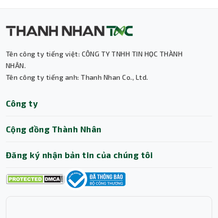
Tên công ty tiếng việt: CÔNG TY TNHH TIN HỌC THÀNH
Thành Nhân TNC
NHÂN.
Tên công ty tiếng anh: Thanh Nhan Co., Ltd.
Trợ lý AI • Phản hồi tức thì
Công ty
Cộng đồng Thành Nhân
Đăng ký nhận bản tin của chúng tôi