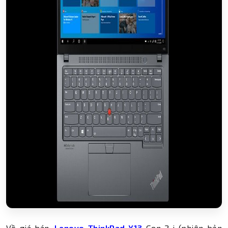
Về giá bán,
Lenovo ThinkPad X13
Gen 2 i (phiên bản