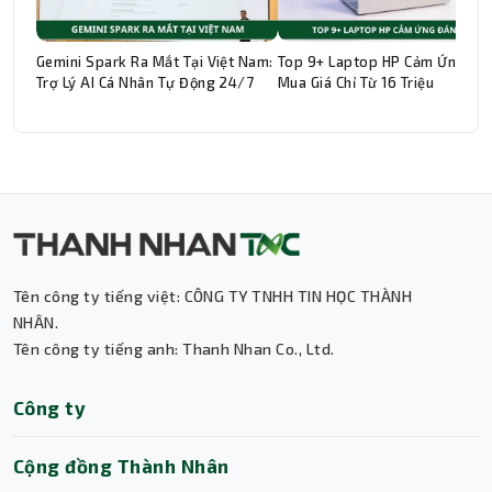
Gemini Spark Ra Mắt Tại Việt Nam:
Top 9+ Laptop HP Cảm Ứng Đá
Trợ Lý AI Cá Nhân Tự Động 24/7
Mua Giá Chỉ Từ 16 Triệu
Tên công ty tiếng việt: CÔNG TY TNHH TIN HỌC THÀNH
Thành Nhân TNC
NHÂN.
Tên công ty tiếng anh: Thanh Nhan Co., Ltd.
Trợ lý AI • Phản hồi tức thì
Công ty
Cộng đồng Thành Nhân