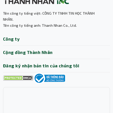
Tên công ty tiếng việt: CÔNG TY TNHH TIN HỌC THÀNH
Thành Nhân TNC
NHÂN.
Tên công ty tiếng anh: Thanh Nhan Co., Ltd.
Trợ lý AI • Phản hồi tức thì
Công ty
Cộng đồng Thành Nhân
Đăng ký nhận bản tin của chúng tôi