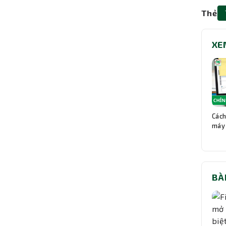
Thẻ
XE
Cách
máy 
BÀ