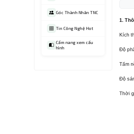
Góc Thành Nhân TNC
1. Th
Tin Công Nghệ Hot
Kích t
Cẩm nang xem cấu
hình
Độ phâ
Tấm n
Độ sán
Thời 