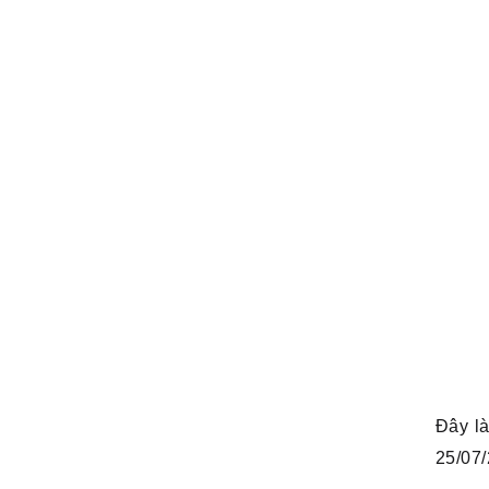
Đây l
25/07/