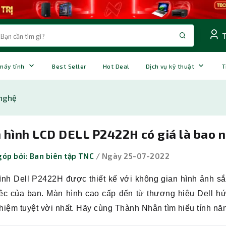
 máy tính
Best Seller
Hot Deal
Dịch vụ kỹ thuật
T
nghệ
 hình LCD DELL P2422H có giá là bao 
óp bởi: Ban biên tập TNC
/ Ngày 25-07-2022
nh Dell P2422H được thiết kế với không gian hình ảnh sắc
iệc của bạn. Màn hình cao cấp đến từ thương hiệu Dell 
ghiệm tuyệt vời nhất. Hãy cùng Thành Nhân tìm hiểu tính n