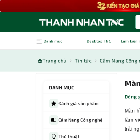
Danh mục
Desktop TNC
Linh kiện
Trang chủ
Tin tức
Cẩm Nang Công 
Màn
DANH MỤC
Đóng g
Đánh giá sản phẩm
Màn hì
Cẩm Nang Công nghệ
làm v
trải n
Thủ thuật