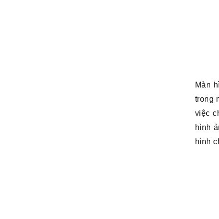
Màn h
trong 
việc c
hình ả
hình c