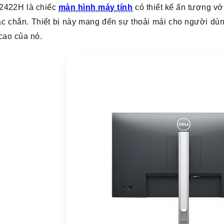
P2422H là chiếc
màn hình máy tính
có thiết kế ấn tượng v
ắc chắn. Thiết bị này mang đến sự thoải mái cho người dù
cao của nó.