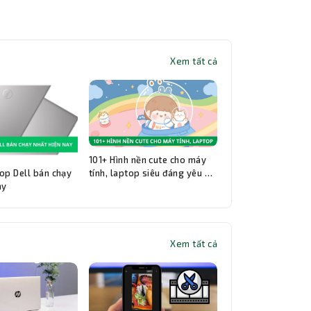
Xem tất cả
101+ Hình nền cute cho máy
op Dell bán chạy
tính, laptop siêu đáng yêu và
ay
đẹp nhất
Xem tất cả
Thành Nhân TNC
Trợ lý AI • Phản hồi tức thì