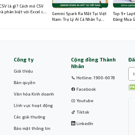
 CSV là gì? Cách mở CSV
 và phân biệt với Excel chi
Gemini Spark Ra Mắt Tại Việt
Top 9+ Lap
Nam: Trợ Lý AI Cá Nhân Tự
Đáng Mua Gi
Động 24/7
Công ty
Cộng đồng Thành
Đă
Nhân
Giới thiệu
Hotline: 1900-6078
Bản quyền
Facebook
Văn hóa Kinh doanh
Youtube
Lĩnh vực hoạt động
Tiktok
Các giải thưởng
LinkedIn
Bảo mật thông tin