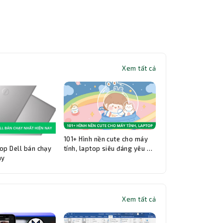
Xem tất cả
101+ Hình nền cute cho máy
op Dell bán chạy
tính, laptop siêu đáng yêu và
ay
đẹp nhất
Xem tất cả