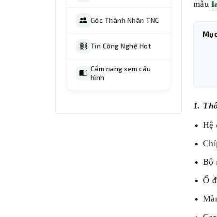
mẫu
l
Góc Thành Nhân TNC
Mục
Tin Công Nghệ Hot
Cẩm nang xem cấu
hình
1. Th
Hệ 
Chí
Bộ
Ổ đ
Màn