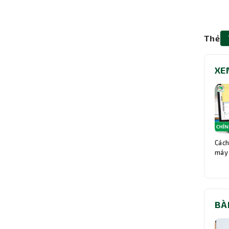
Thẻ
XE
Cách
máy 
BÀ