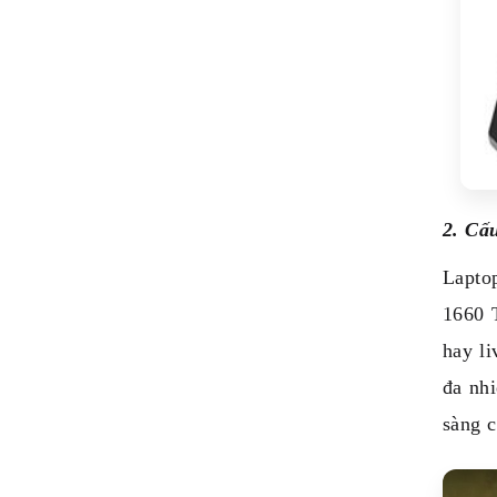
2. Cấ
Lapto
1660 
hay li
đa nh
sàng c