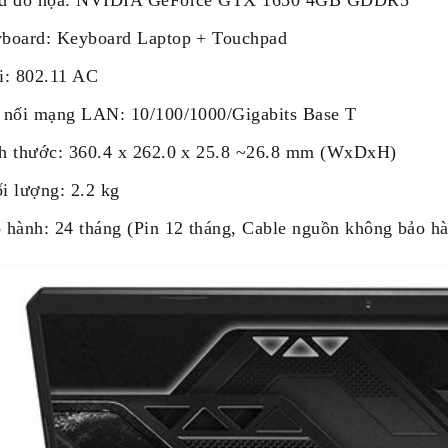
d đồ họa: NVIDIA GeForce GTX 1650 4GB GDDR5
board: Keyboard Laptop + Touchpad
i: 802.11 AC
 nối mạng LAN: 10/100/1000/Gigabits Base T
h thước: 360.4 x 262.0 x 25.8 ~26.8 mm (WxDxH)
i lượng: 2.2 kg
 hành: 24 tháng (Pin 12 tháng, Cable nguồn không bảo h