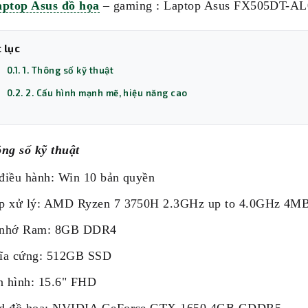
aptop Asus đồ họa
– gaming : Laptop Asus FX505DT-AL0
 lục
0.1. 1. Thông số kỹ thuật
0.2. 2. Cấu hình mạnh mẽ, hiệu năng cao
ông số kỹ thuật
điều hành: Win 10 bản quyền
p xử lý: AMD Ryzen 7 3750H 2.3GHz up to 4.0GHz 4M
 nhớ Ram: 8GB DDR4
ĩa cứng: 512GB SSD
 hình: 15.6" FHD