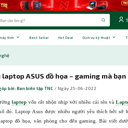
 máy tính
Best Seller
Hot Deal
Dịch vụ kỹ thuật
T
nghệ
 laptop ASUS đồ họa – gaming mà bạn
óp bởi: Ban biên tập TNC
/ Ngày 25-06-2022
rường
laptop
vốn rất nhộn nhịp với nhiều cái tên và
Lapt
số đó. Laptop Asus được nhiều người yêu thích bởi sở hữ
laptop đồ họa, văn phòng cho đến gaming. Bài viết dướ