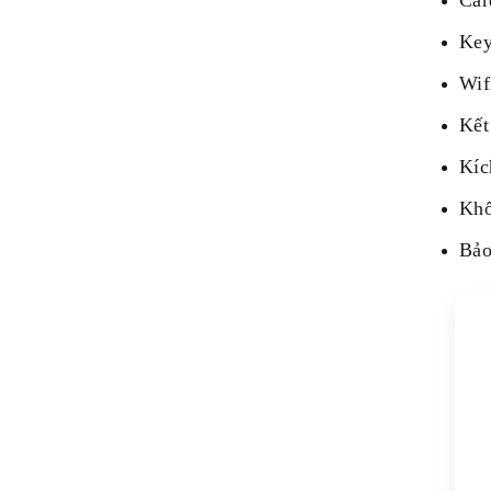
Car
Key
Wif
Kết
Kíc
Khố
Bảo