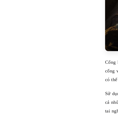
Cổng 
cổng 
có thể
Sử dụ
cả nhữ
tai n