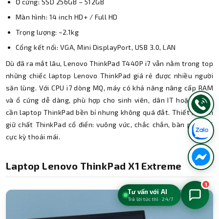
Ổ cứng: SSD 256GB – 512GB
Màn hình: 14 inch HD+ / Full HD
Trọng lượng: ~2.1kg
Cổng kết nối: VGA, Mini DisplayPort, USB 3.0, LAN
Dù đã ra mắt lâu, Lenovo ThinkPad T440P i7 vẫn nằm trong top
những chiếc laptop Lenovo ThinkPad giá rẻ được nhiều người
săn lùng. Với CPU i7 dòng MQ, máy có khả năng nâng cấp RAM
và ổ cứng dễ dàng, phù hợp cho sinh viên, dân IT hoặc người
cần laptop ThinkPad bền bỉ nhưng không quá đắt. Thiết kế vẫn
giữ chất ThinkPad cổ điển: vuông vức, chắc chắn, bàn phím gõ
cực kỳ thoải mái.
Laptop Lenovo ThinkPad X1 Extreme
1
Tư vấn với AI
Trả lời tức thì · 24/7