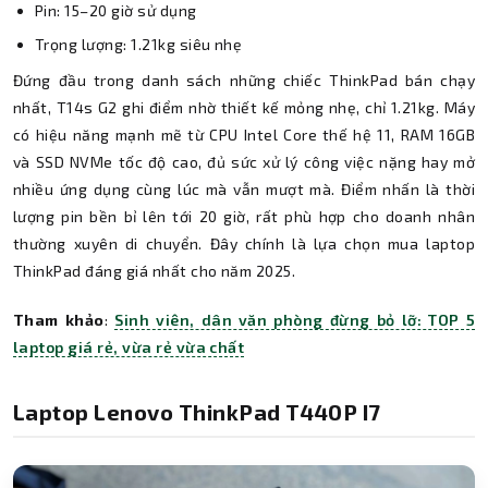
Pin: 15–20 giờ sử dụng
Trọng lượng: 1.21kg siêu nhẹ
Đứng đầu trong danh sách những chiếc ThinkPad bán chạy
nhất, T14s G2 ghi điểm nhờ thiết kế mỏng nhẹ, chỉ 1.21kg. Máy
có hiệu năng mạnh mẽ từ CPU Intel Core thế hệ 11, RAM 16GB
và SSD NVMe tốc độ cao, đủ sức xử lý công việc nặng hay mở
nhiều ứng dụng cùng lúc mà vẫn mượt mà. Điểm nhấn là thời
lượng pin bền bỉ lên tới 20 giờ, rất phù hợp cho doanh nhân
thường xuyên di chuyển. Đây chính là lựa chọn mua laptop
ThinkPad đáng giá nhất cho năm 2025.
Tham khảo
:
Sinh viên, dân văn phòng đừng bỏ lỡ: TOP 5
laptop giá rẻ, vừa rẻ vừa chất
Laptop Lenovo ThinkPad T440P I7