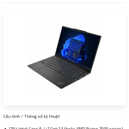
Cấu hình / Thông số kỹ thuật
CPU: Intel Core i5 / i7 Gen 13 (hoặc AMD Ryzen 7000 series)