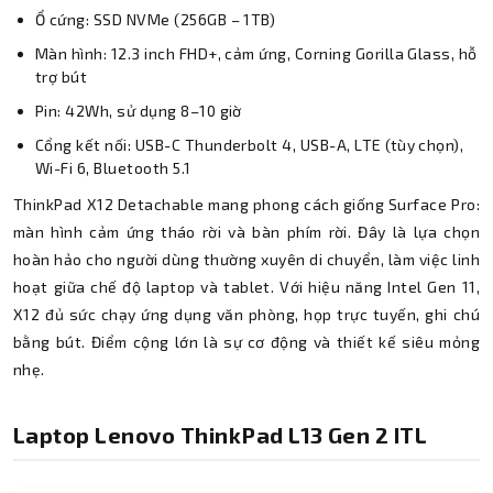
Ổ cứng: SSD NVMe (256GB – 1TB)
Màn hình: 12.3 inch FHD+, cảm ứng, Corning Gorilla Glass, hỗ
trợ bút
Pin: 42Wh, sử dụng 8–10 giờ
Cổng kết nối: USB-C Thunderbolt 4, USB-A, LTE (tùy chọn),
Wi-Fi 6, Bluetooth 5.1
ThinkPad X12 Detachable mang phong cách giống Surface Pro:
màn hình cảm ứng tháo rời và bàn phím rời. Đây là lựa chọn
hoàn hảo cho người dùng thường xuyên di chuyển, làm việc linh
hoạt giữa chế độ laptop và tablet. Với hiệu năng Intel Gen 11,
X12 đủ sức chạy ứng dụng văn phòng, họp trực tuyến, ghi chú
bằng bút. Điểm cộng lớn là sự cơ động và thiết kế siêu mỏng
nhẹ.
Laptop Lenovo ThinkPad L13 Gen 2 ITL