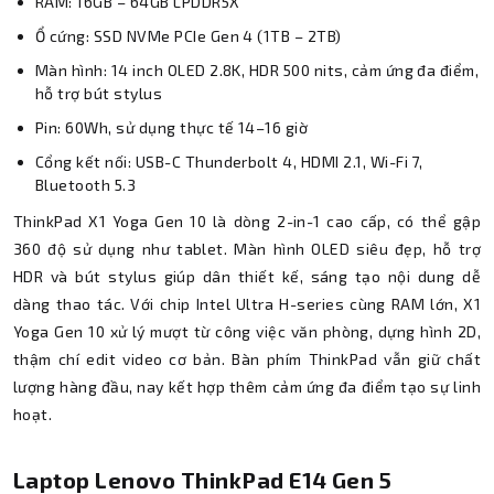
RAM: 16GB – 64GB LPDDR5X
Ổ cứng: SSD NVMe PCIe Gen 4 (1TB – 2TB)
Màn hình: 14 inch OLED 2.8K, HDR 500 nits, cảm ứng đa điểm,
hỗ trợ bút stylus
Pin: 60Wh, sử dụng thực tế 14–16 giờ
Cổng kết nối: USB-C Thunderbolt 4, HDMI 2.1, Wi-Fi 7,
Bluetooth 5.3
ThinkPad X1 Yoga Gen 10 là dòng 2-in-1 cao cấp, có thể gập
360 độ sử dụng như tablet. Màn hình OLED siêu đẹp, hỗ trợ
HDR và bút stylus giúp dân thiết kế, sáng tạo nội dung dễ
dàng thao tác. Với chip Intel Ultra H-series cùng RAM lớn, X1
Yoga Gen 10 xử lý mượt từ công việc văn phòng, dựng hình 2D,
thậm chí edit video cơ bản. Bàn phím ThinkPad vẫn giữ chất
lượng hàng đầu, nay kết hợp thêm cảm ứng đa điểm tạo sự linh
hoạt.
Laptop Lenovo ThinkPad E14 Gen 5