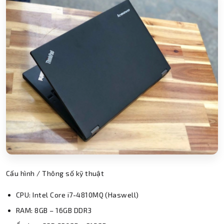
Thành Nhân TNC
Trợ lý AI • Phản hồi tức thì
Cấu hình / Thông số kỹ thuật
CPU: Intel Core i7-4810MQ (Haswell)
RAM: 8GB – 16GB DDR3