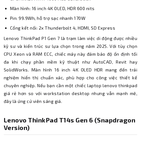
Màn hình: 16 inch 4K OLED, HDR 600 nits
Pin: 99.9Wh, hỗ trợ sạc nhanh 170W
Cổng kết nối: 2x Thunderbolt 4, HDMI, SD Express
Lenovo ThinkPad P1 Gen 7 là trạm làm việc di động được nhiều
kỹ sư và kiến trúc sư lựa chọn trong năm 2025. Với tùy chọn
CPU Xeon và RAM ECC, chiếc máy này đảm bảo độ ổn định tối
đa khi chạy phần mềm kỹ thuật như AutoCAD, Revit hay
SolidWorks. Màn hình 16 inch 4K OLED HDR mang đến trải
nghiệm hiển thị chuẩn xác, phù hợp cho công việc thiết kế
chuyên nghiệp. Nếu bạn cần một chiếc laptop lenovo thinkpad
giá rẻ hơn so với workstation desktop nhưng vẫn mạnh mẽ,
đây là ứng cử viên sáng giá.
Lenovo ThinkPad T14s Gen 6 (Snapdragon
Version)