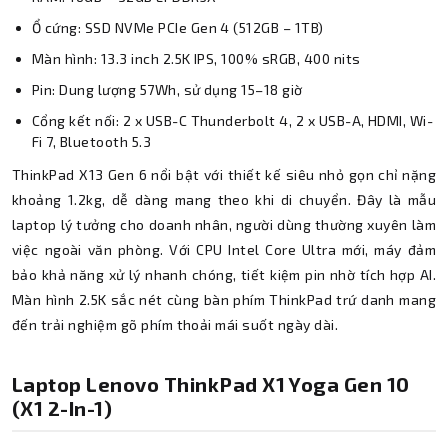
Ổ cứng: SSD NVMe PCIe Gen 4 (512GB – 1TB)
Màn hình: 13.3 inch 2.5K IPS, 100% sRGB, 400 nits
Pin: Dung lượng 57Wh, sử dụng 15–18 giờ
Cổng kết nối: 2 x USB-C Thunderbolt 4, 2 x USB-A, HDMI, Wi-
Fi 7, Bluetooth 5.3
ThinkPad X13 Gen 6 nổi bật với thiết kế siêu nhỏ gọn chỉ nặng
khoảng 1.2kg, dễ dàng mang theo khi di chuyển. Đây là mẫu
laptop lý tưởng cho doanh nhân, người dùng thường xuyên làm
việc ngoài văn phòng. Với CPU Intel Core Ultra mới, máy đảm
bảo khả năng xử lý nhanh chóng, tiết kiệm pin nhờ tích hợp AI.
Màn hình 2.5K sắc nét cùng bàn phím ThinkPad trứ danh mang
đến trải nghiệm gõ phím thoải mái suốt ngày dài.
Laptop Lenovo ThinkPad X1 Yoga Gen 10
(X1 2-In-1)