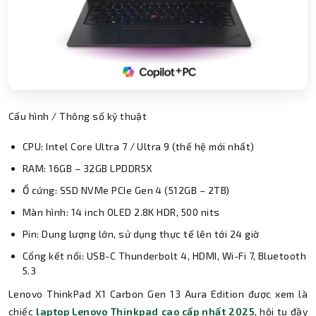
Cấu hình / Thông số kỹ thuật
CPU: Intel Core Ultra 7 / Ultra 9 (thế hệ mới nhất)
RAM: 16GB – 32GB LPDDR5X
Ổ cứng: SSD NVMe PCIe Gen 4 (512GB – 2TB)
Màn hình: 14 inch OLED 2.8K HDR, 500 nits
Pin: Dung lượng lớn, sử dụng thực tế lên tới 24 giờ
Cổng kết nối: USB-C Thunderbolt 4, HDMI, Wi-Fi 7, Bluetooth
5.3
Lenovo ThinkPad X1 Carbon Gen 13 Aura Edition được xem là
chiếc
laptop Lenovo Thinkpad cao cấp nhất 2025
, hội tụ đầy