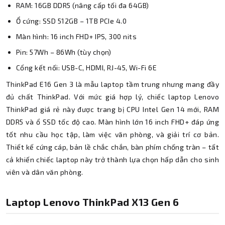
RAM: 16GB DDR5 (nâng cấp tối đa 64GB)
Ổ cứng: SSD 512GB – 1TB PCIe 4.0
Màn hình: 16 inch FHD+ IPS, 300 nits
Pin: 57Wh – 86Wh (tùy chọn)
Cổng kết nối: USB-C, HDMI, RJ-45, Wi-Fi 6E
ThinkPad E16 Gen 3 là mẫu laptop tầm trung nhưng mang đầy
đủ chất ThinkPad. Với mức giá hợp lý, chiếc laptop Lenovo
ThinkPad giá rẻ này được trang bị CPU Intel Gen 14 mới, RAM
DDR5 và ổ SSD tốc độ cao. Màn hình lớn 16 inch FHD+ đáp ứng
tốt nhu cầu học tập, làm việc văn phòng, và giải trí cơ bản.
Thiết kế cứng cáp, bản lề chắc chắn, bàn phím chống tràn – tất
cả khiến chiếc laptop này trở thành lựa chọn hấp dẫn cho sinh
viên và dân văn phòng.
Laptop Lenovo ThinkPad X13 Gen 6