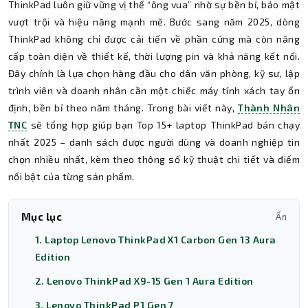
ThinkPad luôn giữ vững vị thế “ông vua” nhờ sự bền bỉ, bảo mật
vượt trội và hiệu năng mạnh mẽ. Bước sang năm 2025, dòng
ThinkPad không chỉ được cải tiến về phần cứng mà còn nâng
cấp toàn diện về thiết kế, thời lượng pin và khả năng kết nối.
Đây chính là lựa chọn hàng đầu cho dân văn phòng, kỹ sư, lập
trình viên và doanh nhân cần một chiếc máy tính xách tay ổn
định, bền bỉ theo năm tháng. Trong bài viết này,
Thành Nhân
TNC
sẽ tổng hợp giúp bạn Top 15+ laptop ThinkPad bán chạy
nhất 2025 – danh sách được người dùng và doanh nghiệp tin
chọn nhiều nhất, kèm theo thông số kỹ thuật chi tiết và điểm
nổi bật của từng sản phẩm.
Mục lục
Ẩn
1. Laptop Lenovo ThinkPad X1 Carbon Gen 13 Aura
Edition
2. Lenovo ThinkPad X9-15 Gen 1 Aura Edition
3. Lenovo ThinkPad P1 Gen 7