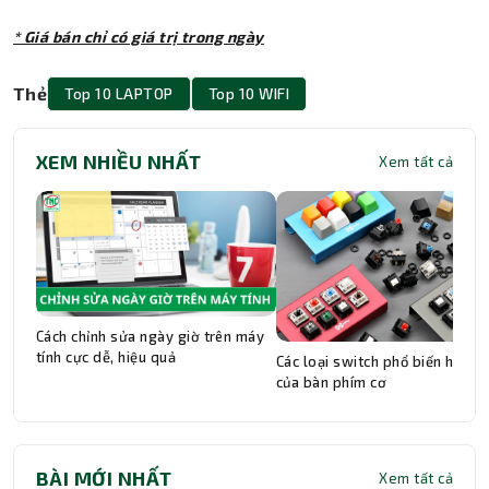
* Giá bán chỉ có giá trị trong ngày
Thẻ
Top 10 LAPTOP
Top 10 WIFI
XEM NHIỀU NHẤT
Xem tất cả
Cách chỉnh sửa ngày giờ trên máy
tính cực dễ, hiệu quả
Các loại switch phổ biến hiện n
của bàn phím cơ
BÀI MỚI NHẤT
Xem tất cả