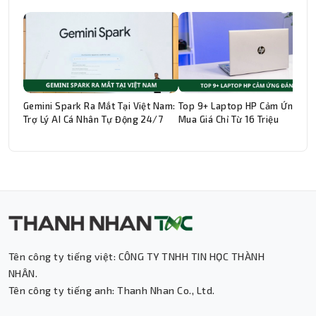
Gemini Spark Ra Mắt Tại Việt Nam:
Top 9+ Laptop HP Cảm Ứng Đá
Trợ Lý AI Cá Nhân Tự Động 24/7
Mua Giá Chỉ Từ 16 Triệu
Tên công ty tiếng việt: CÔNG TY TNHH TIN HỌC THÀNH
Thành Nhân TNC
NHÂN.
Tên công ty tiếng anh: Thanh Nhan Co., Ltd.
Trợ lý AI • Phản hồi tức thì