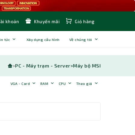
Tài khoản
Khuyến mãi
Giỏ hàng
in tức
Xây dựng cấu hình
Về chúng tôi
>
PC - Máy trạm - Server>
Máy bộ MSI
VGA - Card
RAM
CPU
Theo giá