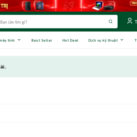
 máy tính
Best Seller
Hot Deal
Dịch vụ kỹ thuật
T
ãi.