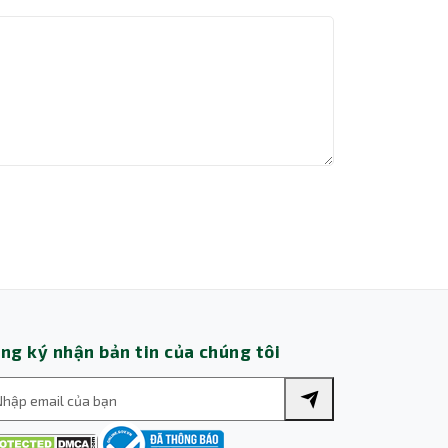
Thành Nhân TNC
Trợ lý AI • Phản hồi tức thì
ng ký nhận bản tin của chúng tôi