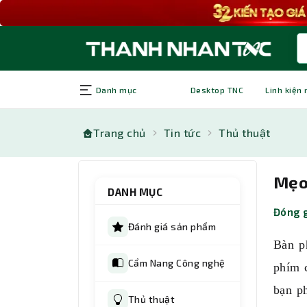
Danh mục
Desktop TNC
Linh kiện
Trang chủ
Tin tức
Thủ thuật
Mẹo 
DANH MỤC
Đóng g
Đánh giá sản phẩm
Bàn p
Cẩm Nang Công nghệ
phím c
bạn ph
Thủ thuật