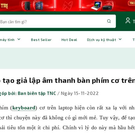
 máy tính
Best Seller
Hot Deal
Dịch vụ kỹ thuật
T
tạo giả lập âm thanh bàn phím cơ trê
óp bởi: Ban biên tập TNC
/ Ngày 15-11-2022
hím (
keyboard
) cơ trên laptop hiện còn rất xa lạ với 
ơ thì chuyện này đã không có gì mới mẻ. Tuy vậy, để tạo
ải tiêu tốn một ít chi phí. Chính vì lý do này mà hầu hế