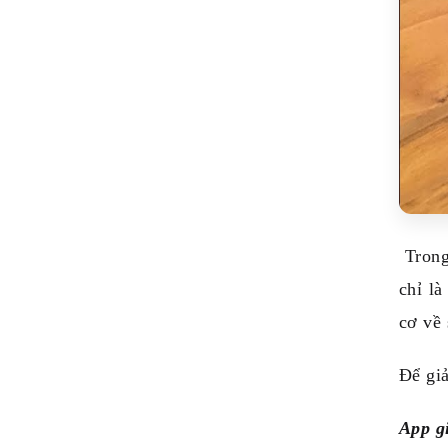
Trong 
chỉ l
cơ về 
Để giả
App g