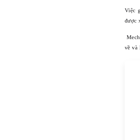
Việc 
được 
Mechv
về và 