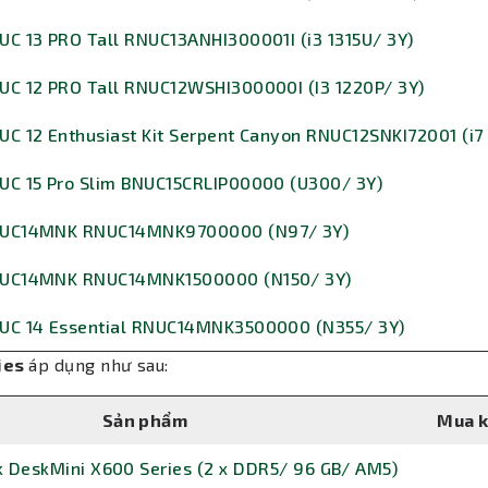
UC 13 PRO Tall RNUC13ANHI300001I (i3 1315U/ 3Y)
UC 12 PRO Tall RNUC12WSHI300000I (I3 1220P/ 3Y)
UC 12 Enthusiast Kit Serpent Canyon RNUC12SNKI72001 (i7
UC 15 Pro Slim BNUC15CRLIP00000 (U300/ 3Y)
 NUC14MNK RNUC14MNK9700000 (N97/ 3Y)
 NUC14MNK RNUC14MNK1500000 (N150/ 3Y)
NUC 14 Essential RNUC14MNK3500000 (N355/ 3Y)
ies
áp dụng như sau:
Sản phẩm
Mua 
 DeskMini X600 Series (2 x DDR5/ 96 GB/ AM5)