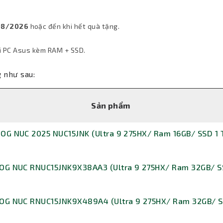
8/2026
hoặc đến khi hết quà tặng.
i PC Asus kèm RAM + SSD.
 như sau:
Sản phẩm
ROG NUC 2025 NUC15JNK (Ultra 9 275HX/ Ram 16GB/ SSD 1
ROG NUC RNUC15JNK9X38AA3 (Ultra 9 275HX/ Ram 32GB/ S
ROG NUC RNUC15JNK9X489A4 (Ultra 9 275HX/ Ram 32GB/ S