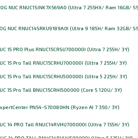
ROG NUC RNUC15JNK7X569A0 (Ultra 7 255HX/ Ram 16GB/ S
ROG NUC RNUC14SRKU9189A0I (Ultra 9 185H/ Ram 32GB/ S
UC 15 PRO Plus RNUC15CRSU700000I (Ultra 7 255H/ 3Y)
UC 15 Pro Tall RNUC15CRHU700000I (Ultra 7 255H/ 3Y)
UC 15 Pro Tall RNUC15CRHU500000I (Ultra 5 225H/ 3Y)
UC 15 Pro Tall BNUC15CRHI500000 (Core 5 120U/ 3Y)
ExpertCenter PN54-S70080HN (Ryzen AI 7 350/ 3Y)
UC 14 PRO Tall RNUC14RVHU700000I (Ultra 7 155H/ 3Y)
NUC 14 PRO TALL RNUC14RVHU500000I (Ultra 5 125H/ 3Y)