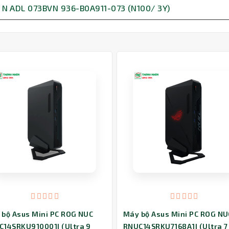
i N ADL 073BVN 936-B0A911-073 (N100/ 3Y)
 bộ Asus Mini PC ROG NUC
Máy bộ Asus Mini PC ROG NU
C14SRKU910001I (Ultra 9
RNUC14SRKU7168A1I (Ultra 7