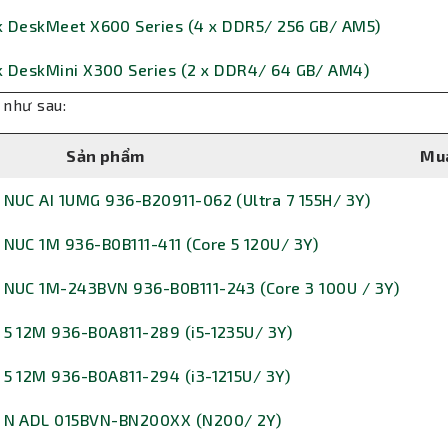
 DeskMeet X600 Series (4 x DDR5/ 256 GB/ AM5)
 DeskMini X300 Series (2 x DDR4/ 64 GB/ AM4)
 như sau:
Sản phẩm
Mu
 NUC AI 1UMG 936-B20911-062 (Ultra 7 155H/ 3Y)
 NUC 1M 936-B0B111-411 (Core 5 120U/ 3Y)
i NUC 1M-243BVN 936-B0B111-243 (Core 3 100U / 3Y)
 5 12M 936-B0A811-289 (i5-1235U/ 3Y)
 5 12M 936-B0A811-294 (i3-1215U/ 3Y)
i N ADL 015BVN-BN200XX (N200/ 2Y)