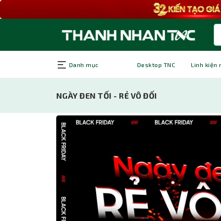
Danh mục
Desktop TNC
Linh kiện
NGÀY ĐEN TỐI - RẺ VÔ ĐỐI