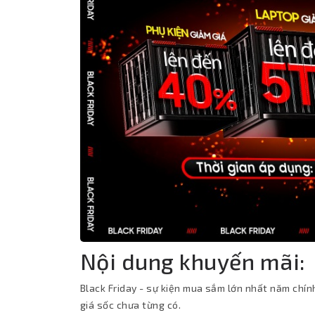
Nội dung khuyến mãi:
Black Friday - sự kiện mua sắm lớn nhất năm chín
giá sốc chưa từng có.