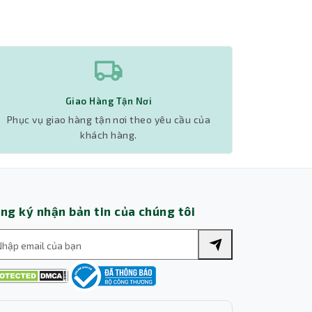
Thành Nhân TNC
Trợ lý AI • Phản hồi tức thì
Giao Hàng Tận Nơi
Phục vụ giao hàng tận nơi theo yêu cầu của
Thành Nh
khách hàng.
ng ký nhận bản tin của chúng tôi