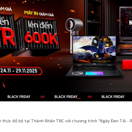
h thức đổ bộ tại Thành Nhân TNC với chương trình “Ngày Đen Tối - 