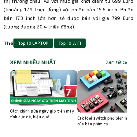
thị trường châu Âu với mức giá khởi điểm từ 699 Euro
(khoảng 17.9 triệu đồng) với phiên bản 15.6 inch. Phiên
bản 17.3 inch lớn hơn sẽ được bán với giá 799 Euro
(tương đương 20.4 triệu đồng).
Thẻ
Top 10 LAPTOP
Top 10 WIFI
XEM NHIỀU NHẤT
Xem tất cả
Cách chỉnh sửa ngày giờ trên máy
tính cực dễ, hiệu quả
Các loại switch phổ biến hiện n
của bàn phím cơ