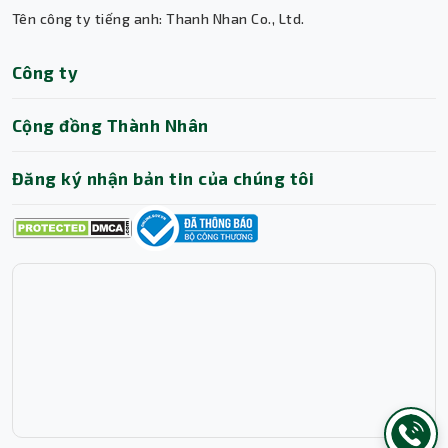
Tên công ty tiếng anh: Thanh Nhan Co., Ltd.
Trợ lý AI • Phản hồi tức thì
Công ty
Cộng đồng Thành Nhân
Đăng ký nhận bản tin của chúng tôi