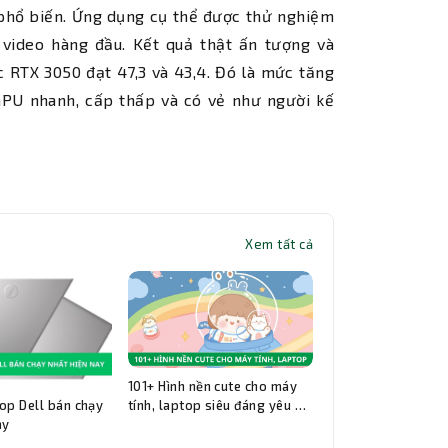
phổ biến. Ứng dụng cụ thể được thử nghiệm
video hàng đầu. Kết quả thật ấn tượng và
c RTX 3050 đạt 47,3 và 43,4. Đó là mức tăng
GPU nhanh, cấp thấp và có vẻ như người kế
Xem tất cả
101+ Hình nền cute cho máy
op Dell bán chạy
tính, laptop siêu đáng yêu và
ay
đẹp nhất