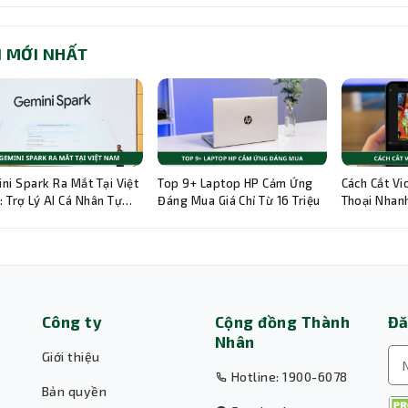
I MỚI NHẤT
ni Spark Ra Mắt Tại Việt
Top 9+ Laptop HP Cảm Ứng
Cách Cắt Vi
 Trợ Lý AI Cá Nhân Tự
Đáng Mua Giá Chỉ Từ 16 Triệu
Thoại Nhanh
g 24/7
Hướng Dẫn C
Công ty
Cộng đồng Thành
Đă
Nhân
Giới thiệu
Hotline: 1900-6078
Bản quyền