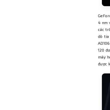
GeForc
4 nm v
các tr
dò tia
AD106 
120 đơ
máy họ
được k