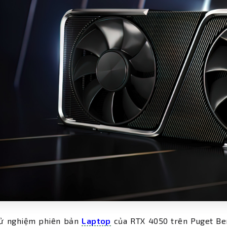
hử nghiệm phiên bản
Laptop
của RTX 4050 trên Puget Be