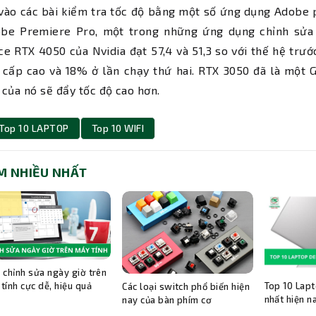
vào các bài kiểm tra tốc độ bằng một số ứng dụng Adobe 
obe Premiere Pro, một trong những ứng dụng chỉnh sửa 
e RTX 4050 của Nvidia đạt 57,4 và 51,3 so với thế hệ trướ
 cấp cao và 18% ở lần chạy thứ hai. RTX 3050 đã là một 
của nó sẽ đẩy tốc độ cao hơn.
Top 10 LAPTOP
Top 10 WIFI
M NHIỀU NHẤT
 chỉnh sửa ngày giờ trên
Top 10 Lapt
tính cực dễ, hiệu quả
Các loại switch phổ biến hiện
nhất hiện n
nay của bàn phím cơ