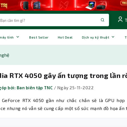
 máy tính
Best Seller
Hot Deal
Dịch vụ kỹ thuật
T
nghệ
ia RTX 4050 gây ấn tượng trong lần rò
óp bởi: Ban biên tập TNC
/ Ngày 25-11-2022
a GeForce RTX 4050 gần như chắc chắn sẽ là GPU hợp lý
ace nhưng nó vẫn sẽ cung cấp một số sức mạnh đồ họa ấn 