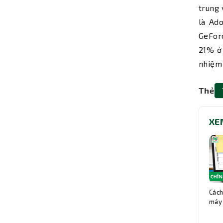
trung 
là Ad
GeForc
21% ở
nhiệm 
Thẻ
XE
Cách
máy 