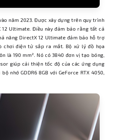
 vào năm 2023. Được xây dựng trên quy trình
X 12 Ultimate. Điều này đảm bảo rằng tất cả
khả năng DirectX 12 Ultimate đảm bảo hỗ trợ
rò chơi điện tử sắp ra mắt. Bộ xử lý đồ họa
uôn là 190 mm². Nó có 3840 đơn vị tạo bóng,
nsor giúp cải thiện tốc độ của các ứng dụng
nối bộ nhớ GDDR6 8GB với GeForce RTX 4050,