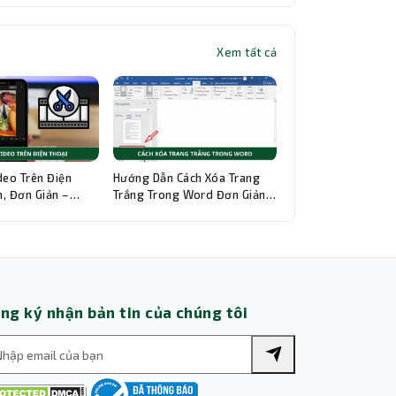
Xem tất cả
Thành Nhân TNC
Trợ lý AI • Phản hồi tức thì
deo Trên Điện
Hướng Dẫn Cách Xóa Trang
, Đơn Giản –
Trắng Trong Word Đơn Giản,
hi Tiết
Chi Tiết
ng ký nhận bản tin của chúng tôi