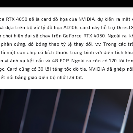
e RTX 4050 sẽ là card đồ họa của NVIDIA, dự kiến ​​ra mắt
à dựa trên bộ xử lý đồ họa AD106, card này hỗ trợ Direct
ò chơi hiện đại sẽ chạy trên GeForce RTX 4050. Ngoài ra, 
 phần cứng, đổ bóng theo tỷ lệ thay đổi, v.v. Trong các t
là một con chip có kích thước trung bình với diện tích kh
n vị ánh xạ kết cấu và 48 ROP. Ngoài ra còn có 120 lõi te
c. Card cũng có 30 lõi tăng tốc dò tia. NVIDIA đã ghép 
ết nối bằng giao diện bộ nhớ 128 bit.