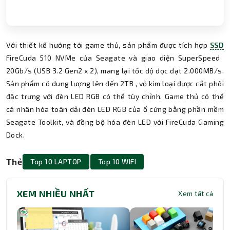
Với thiết kế hướng tới game thủ, sản phẩm được tích hợp
SSD
FireCuda 510 NVMe của Seagate và giao diện SuperSpeed ​​
20Gb/s (USB 3.2 Gen2 x 2), mang lại tốc độ đọc đạt 2.000MB/s.
Sản phẩm có dung lượng lên đến 2TB , vỏ kim loại được cắt phôi
đặc trưng với đèn LED RGB có thể tùy chỉnh. Game thủ có thể
cá nhân hóa toàn dải đèn LED RGB của ổ cứng bằng phần mềm
Seagate Toolkit, và đồng bộ hóa đèn LED với FireCuda Gaming
Dock.
Thẻ
Top 10 LAPTOP
Top 10 WIFI
XEM NHIỀU NHẤT
Xem tất cả