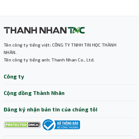
Tên công ty tiếng việt: CÔNG TY TNHH TIN HỌC THÀNH
Thành Nhân TNC
NHÂN.
Tên công ty tiếng anh: Thanh Nhan Co., Ltd.
Trợ lý AI • Phản hồi tức thì
Công ty
Cộng đồng Thành Nhân
Đăng ký nhận bản tin của chúng tôi