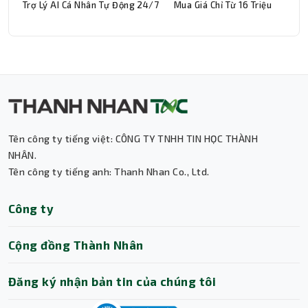
Trợ Lý AI Cá Nhân Tự Động 24/7
Mua Giá Chỉ Từ 16 Triệu
Tên công ty tiếng việt: CÔNG TY TNHH TIN HỌC THÀNH
Thành Nhân TNC
NHÂN.
Tên công ty tiếng anh: Thanh Nhan Co., Ltd.
Trợ lý AI • Phản hồi tức thì
Công ty
Cộng đồng Thành Nhân
Đăng ký nhận bản tin của chúng tôi