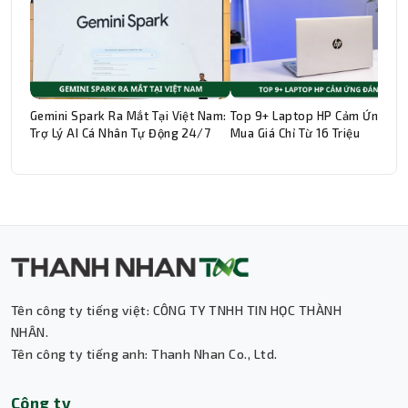
Gemini Spark Ra Mắt Tại Việt Nam:
Top 9+ Laptop HP Cảm Ứng Đá
Trợ Lý AI Cá Nhân Tự Động 24/7
Mua Giá Chỉ Từ 16 Triệu
Tên công ty tiếng việt: CÔNG TY TNHH TIN HỌC THÀNH
Thành Nhân TNC
NHÂN.
Tên công ty tiếng anh: Thanh Nhan Co., Ltd.
Trợ lý AI • Phản hồi tức thì
Công ty