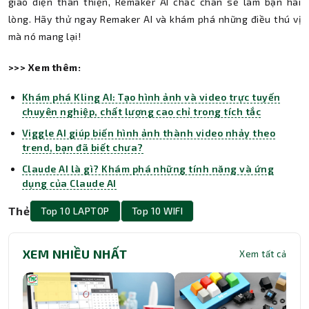
giao diện thân thiện, Remaker AI chắc chắn sẽ làm bạn hài
lòng. Hãy thử ngay Remaker AI và khám phá những điều thú vị
mà nó mang lại!
>>> Xem thêm:
Khám phá Kling AI: Tạo hình ảnh và video trực tuyến
chuyên nghiệp, chất lượng cao chỉ trong tích tắc
Viggle AI giúp biến hình ảnh thành video nhảy theo
trend, bạn đã biết chưa?
Claude AI là gì? Khám phá những tính năng và ứng
dụng của Claude AI
Thẻ
Top 10 LAPTOP
Top 10 WIFI
XEM NHIỀU NHẤT
Xem tất cả