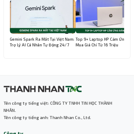
Gemini Spark Ra Mắt Tại Việt Nam:
Top 9+ Laptop HP Cảm Ứng Đá
Trợ Lý AI Cá Nhân Tự Động 24/7
Mua Giá Chỉ Từ 16 Triệu
Tên công ty tiếng việt: CÔNG TY TNHH TIN HỌC THÀNH
Thành Nhân TNC
NHÂN.
Tên công ty tiếng anh: Thanh Nhan Co., Ltd.
Trợ lý AI • Phản hồi tức thì
Công ty