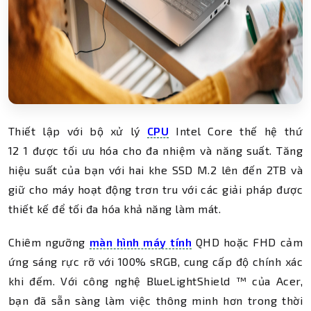
Thiết lập với bộ xử lý
CPU
Intel Core thế hệ thứ
12 1 được tối ưu hóa cho đa nhiệm và năng suất. Tăng
hiệu suất của bạn với hai khe SSD M.2 lên đến 2TB và
giữ cho máy hoạt động trơn tru với các giải pháp được
thiết kế để tối đa hóa khả năng làm mát.
Chiêm ngưỡng
màn hình máy tính
QHD hoặc FHD cảm
ứng sáng rực rỡ với 100% sRGB, cung cấp độ chính xác
khi đếm. Với công nghệ BlueLightShield ™ của Acer,
bạn đã sẵn sàng làm việc thông minh hơn trong thời