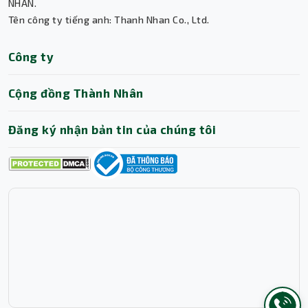
Thành Nhân TNC
NHÂN.
Tên công ty tiếng anh: Thanh Nhan Co., Ltd.
Trợ lý AI • Phản hồi tức thì
Công ty
Cộng đồng Thành Nhân
Đăng ký nhận bản tin của chúng tôi