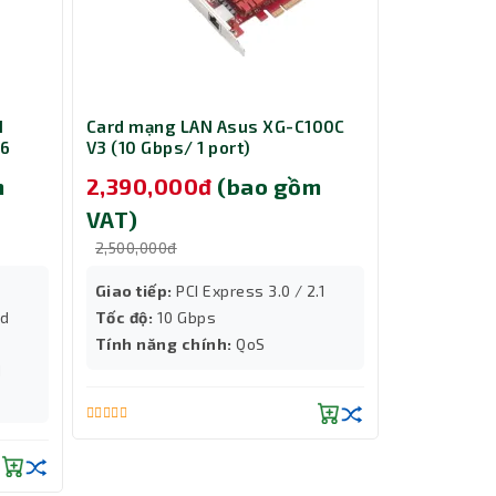
H
Card mạng LAN Asus XG-C100C
Tủ Mạng 27
/6
V3 (10 Gbps/ 1 port)
Màu Đen (
m
2,390,000đ
(bao gồm
5,690,0
VAT)
VAT)
2,500,000đ
5,890,000đ
Giao tiếp:
PCI Express 3.0 / 2.1
Chất liệu
:
ed
Tốc độ:
10 Gbps
Kích thướ
Tính năng chính:
QoS
d
Thành Nhân TNC
Trợ lý AI • Phản hồi tức thì