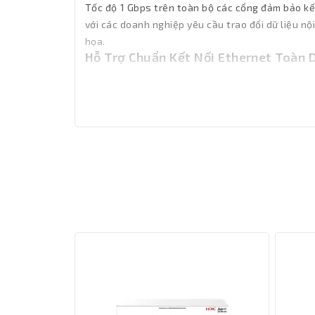
Tốc độ 1 Gbps trên toàn bộ các cổng đảm bảo kết 
với các doanh nghiệp yêu cầu trao đổi dữ liệu nộ
họa.
Hỗ Trợ Chuẩn Kết Nối Ethernet Toàn 
Thiết bị hỗ trợ đầy đủ các chuẩn IEEE hiện hà
các chuẩn quang như 802.3z và 802.3ae cho k
aggregation nhằm tăng băng thông tổng hợp gi
thích với các chuẩn tiết kiệm năng lượng như 802
hưởng đến hiệu suất hoạt động.
Sự đa dạng chuẩn kết nối này cho phép switch h
point Wi-Fi 6 đến máy chủ lưu trữ nội bộ hoặc r