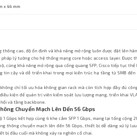
m x 44 mm
g thông cao, độ ổn định và khả năng mở rộng luôn được đặt lên hà
 pháp lý tưởng cho hệ thống mạng core hoặc access layer. Được th
bộ, cùng khả năng mở rộng qua cổng quang SFP, Cisco tiếp tục thể 
tin cậy và dễ triển khai trong mọi kiến trúc hạ tầng từ SMB đến
 không chỉ tối ưu hóa không gian rack mà còn tích hợp đầy đủ côn
 điều kiện để quản trị viên kiểm soát lưu lượng mạng, triển khai V
phối và tầng backbone.
 Thông Chuyển Mạch Lên Đến 56 Gbps
 1 Gbps kết hợp cùng 4 khe cắm SFP 1 Gbps, mang lại tổng cộng 2
ăng thông chuyển mạch lên đến 56 Gbps, thiết bị dễ dàng xử lý lư
iết bị đầu cuối mà không xảy ra nghẽn cổ chai.