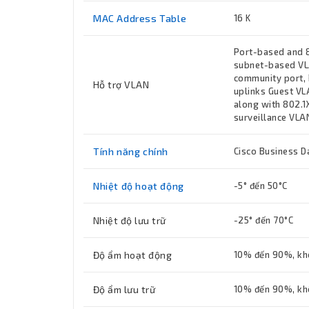
MAC Address Table
16 K
Port-based and 
subnet-based VL
community port, 
Hỗ trợ VLAN
uplinks Guest VL
along with 802.1
surveillance VLA
Tính năng chính
Cisco Business D
Nhiệt độ hoạt động
-5° đến 50°C
Nhiệt độ lưu trữ
-25° đến 70°C
Độ ẩm hoạt động
10% đến 90%, kh
Độ ẩm lưu trữ
10% đến 90%, kh