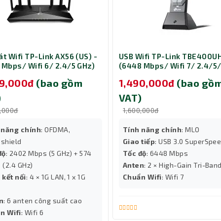
át Wifi TP-Link AX56 (US) -
USB Wifi TP-Link TBE400U
 Mbps/ Wifi 6/ 2.4/5 GHz)
(6448 Mbps/ Wifi 7/ 2.4/5
GHz)
49,000đ
(bao gồm
1,490,000đ
(bao gồ
)
VAT)
0,000đ
1,600,000đ
 năng chính
: OFDMA,
Tính năng chính
: MLO
shield
Giao tiếp
: USB 3.0 SuperSpe
độ
: 2402 Mbps (5 GHz) + 574
Tốc độ
: 6448 Mbps
 (2.4 GHz)
Anten
: 2 × High-Gain Tri-Ban
 kết nối
: 4 × 1G LAN, 1 x 1G
Chuẩn Wifi
: Wifi 7
n
: 6 anten công suất cao
 Và Cisco Business Dashboard
n Wifi
: Wifi 6