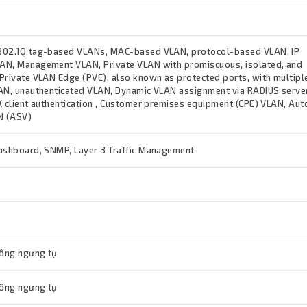
802.1Q tag-based VLANs, MAC-based VLAN, protocol-based VLAN, IP
AN, Management VLAN, Private VLAN with promiscuous, isolated, and
Private VLAN Edge (PVE), also known as protected ports, with multipl
AN, unauthenticated VLAN, Dynamic VLAN assignment via RADIUS serve
X client authentication , Customer premises equipment (CPE) VLAN, Aut
N (ASV)
ashboard, SNMP, Layer 3 Traffic Management
ông ngưng tụ
ông ngưng tụ