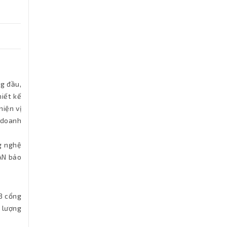
ng đầu,
iết kế
hiện vị
 doanh
g nghệ
LAN bảo
8 cổng
u lượng