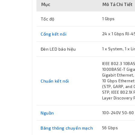
Mục
Mô Tả Chi Tiết
Tốc độ
1 Gbps
Cổng kết nối
24 x 1 Gbps RJ-4
Đèn LED báo hiệu
1 x System, 1 x Li
IEEE 802.3 10BAS
1000BASE-T Gigab
Gigabit Ethernet
Chuẩn kết nối
10 Gbps Ethernet
(STP, GARP, and 
STP, IEEE 802.1X 
Layer Discovery P
Nguồn
100-240V 50-60
Băng thông chuyển mạch
56 Gbps