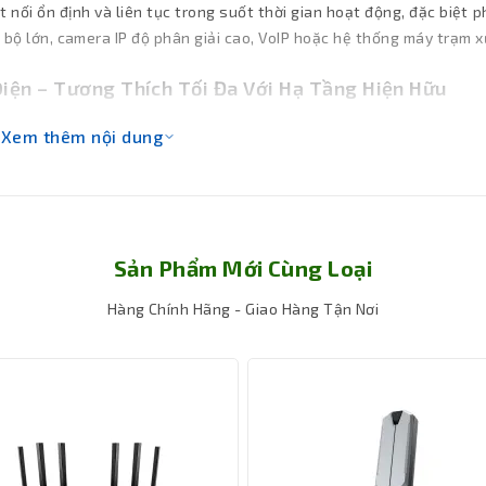
nối ổn định và liên tục trong suốt thời gian hoạt động, đặc biệt 
i bộ lớn, camera IP độ phân giải cao, VoIP hoặc hệ thống máy trạm x
Diện – Tương Thích Tối Đa Với Hạ Tầng Hiện Hữu
nh, bao gồm 10BASE-T, 100BASE-TX, 1000BASE-T cho Ethernet đồng
Xem thêm nội dung
ết nối qua module SFP. Việc hỗ trợ 802.3ad cho phép thực hiệ
ữa các thiết bị hoặc dự phòng kết nối uplink. Cisco C1300 cũng
.3az, giúp giảm điện năng tiêu thụ trong thời gian nhàn rỗi mà kh
oạt động mượt mà với nhiều loại thiết bị mạng cũ và mới, từ các 
Sản Phẩm Mới Cùng Loại
outer cổng WAN tốc độ cao.
Hàng Chính Hãng - Giao Hàng Tận Nơi