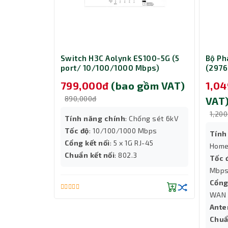
nk AX3000
Switch H3C Aolynk ES100-5G (5
Bộ Ph
s/ Wifi 6/
port/ 10/100/1000 Mbps)
(2976
 gồm
799,000đ
(bao gồm VAT)
1,0
890,000đ
VAT
1,20
Tính năng chính
: Chống sét 6kV
Tốc độ
: 10/100/1000 Mbps
DA, Airtime
Tính
Cổng kết nối
: 5 x 1G RJ-45
Home
Chuẩn kết nối
: 802.3
GHz) + 574
Tốc 
Mbps
N, 1 ×
Cổng
WAN
uất cao
Ante
Quản Trị Mạng Tập Trung Với Layer 3
Chuẩ