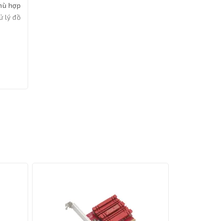
phù hợp
ử lý đồ
, cùng
n link
 tương
ông ảnh
access