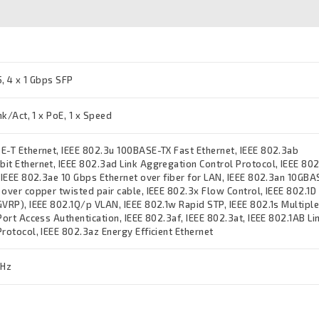
5, 4 x 1 Gbps SFP
nk/Act, 1 x PoE, 1 x Speed
E-T Ethernet, IEEE 802.3u 100BASE-TX Fast Ethernet, IEEE 802.3ab
it Ethernet, IEEE 802.3ad Link Aggregation Control Protocol, IEEE 80
, IEEE 802.3ae 10 Gbps Ethernet over fiber for LAN, IEEE 802.3an 10GBA
 over copper twisted pair cable, IEEE 802.3x Flow Control, IEEE 802.1D
GVRP), IEEE 802.1Q/p VLAN, IEEE 802.1w Rapid STP, IEEE 802.1s Multipl
Port Access Authentication, IEEE 802.3af, IEEE 802.3at, IEEE 802.1AB Li
rotocol, IEEE 802.3az Energy Efficient Ethernet
 Hz