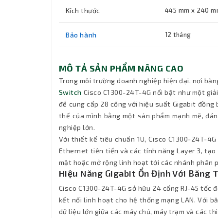
Kích thước
445 mm x 240 m
Bảo hành
12 tháng
MÔ TẢ SẢN PHẨM NÂNG CAO
Trong môi trường doanh nghiệp hiện đại, nơi băn
Switch
Cisco C1300-24T-4G nổi bật như một giải
để cung cấp 28 cổng với hiệu suất Gigabit đồng 
thế của mình bằng một sản phẩm mạnh mẽ, đáng 
nghiệp lớn.
Với thiết kế tiêu chuẩn 1U, Cisco C1300-24T-4G
Ethernet tiên tiến và các tính năng Layer 3, tạo
mật hoặc mở rộng linh hoạt tới các nhánh phân 
Hiệu Năng Gigabit Ổn Định Với Băng
Cisco C1300-24T-4G sở hữu 24 cổng RJ-45 tốc độ
kết nối linh hoạt cho hệ thống mạng LAN. Với b
dữ liệu lớn giữa các máy chủ, máy trạm và các th