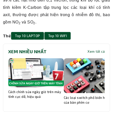
99% các hạt nhỏ đến 0,1 micron, trong khi bộ lọc giàu
tính kiềm K-Carbon tập trung lọc các loại khí có tính
axit, thường được phát hiện trong ô nhiễm đô thị, bao
gồm NO
và SO
.
2
2
Thẻ
Top 10 LAPTOP
Top 10 WIFI
XEM NHIỀU NHẤT
Xem tất cả
Cách chỉnh sửa ngày giờ trên máy
tính cực dễ, hiệu quả
Các loại switch phổ biến hiện n
của bàn phím cơ