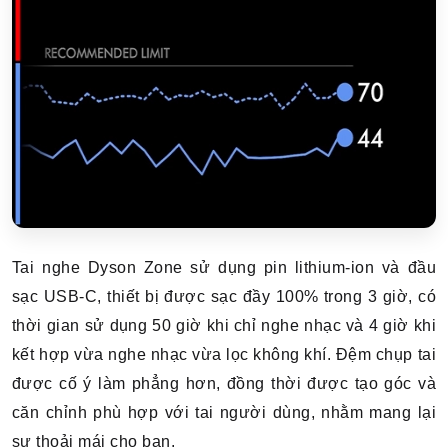
Tai nghe Dyson Zone sử dụng pin lithium-ion và đầu
sạc USB-C, thiết bị được sạc đầy 100% trong 3 giờ, có
thời gian sử dụng 50 giờ khi chỉ nghe nhạc và 4 giờ khi
kết hợp vừa nghe nhạc vừa lọc không khí. Đệm chụp tai
được cố ý làm phẳng hơn, đồng thời được tạo góc và
căn chỉnh phù hợp với tai người dùng, nhằm mang lại
sự thoải mái cho bạn.