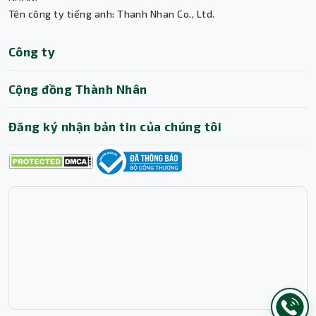
Tên công ty tiếng anh: Thanh Nhan Co., Ltd.
Trợ lý AI • Phản hồi tức thì
Công ty
Cộng đồng Thành Nhân
Đăng ký nhận bản tin của chúng tôi