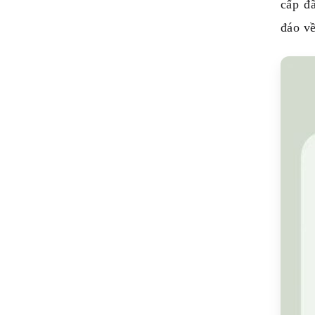
cấp đ
đáo về