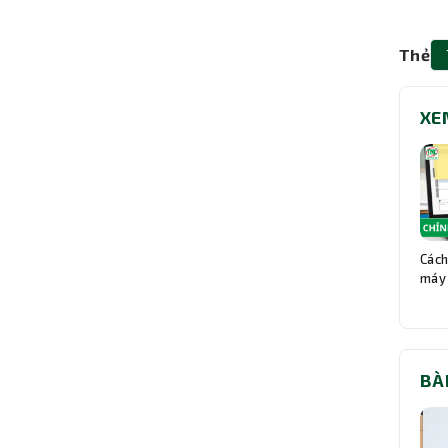
Thẻ
XE
Cách
máy 
BÀ