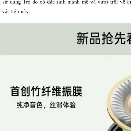
ã sử dụng Tre do có đặc tính mạnh mẽ và vượt trội về 
 vật liệu này.