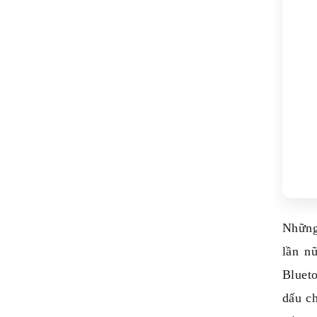
Những 
lần n
Bluet
dấu ch