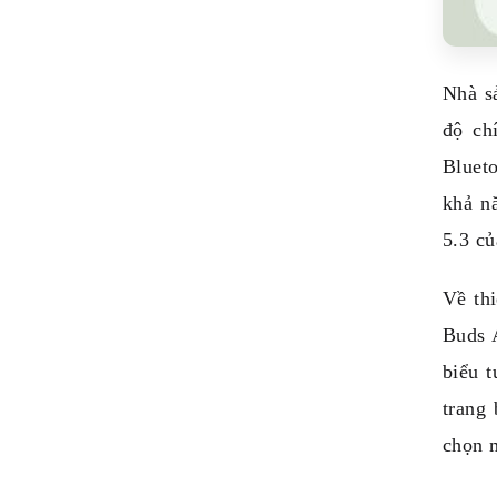
Nhà s
độ ch
Bluet
khả n
5.3 củ
Về th
Buds A
biểu t
trang
chọn 