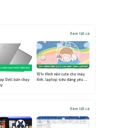
Xem tất cả
101+ Hình nền cute cho máy
op Dell bán chạy
tính, laptop siêu đáng yêu và
ay
đẹp nhất
Xem tất cả
Thành Nhân TNC