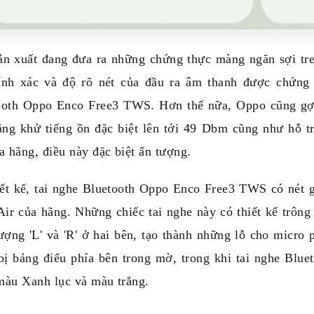
ản xuất đang đưa ra những chứng thực màng ngăn sợi tr
ính xác và độ rõ nét của đầu ra âm thanh được chứng
ooth Oppo Enco Free3 TWS. Hơn thế nữa, Oppo cũng gợi 
ăng khử tiếng ồn đặc biệt lên tới 49 Dbm cũng như hỗ 
a hãng, điều này đặc biệt ấn tượng.
iết kế, tai nghe Bluetooth Oppo Enco Free3 TWS có nét 
ir của hãng. Những chiếc tai nghe này có thiết kế trông
ượng 'L' và 'R' ở hai bên, tạo thành những lỗ cho micro
 bị bảng điểu phía bên trong mờ, trong khi tai nghe Bl
màu Xanh lục và màu trắng.