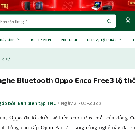
 máy tính
Best Seller
Hot Deal
Dịch vụ kỹ thuật
T
nghệ
nghe Bluetooth Oppo Enco Free3 lộ thô
óp bởi: Ban biên tập TNC
/ Ngày 21-03-2023
ua, Oppo đã tổ chức sự kiện cho sự ra mắt của dòng đi
ính bảng cao cấp Oppo Pad 2. Hãng công nghệ này đã chí