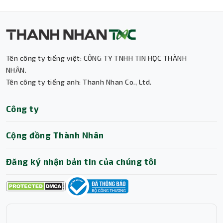
Tên công ty tiếng việt: CÔNG TY TNHH TIN HỌC THÀNH
Thành Nhân TNC
NHÂN.
Tên công ty tiếng anh: Thanh Nhan Co., Ltd.
Trợ lý AI • Phản hồi tức thì
Công ty
Cộng đồng Thành Nhân
Đăng ký nhận bản tin của chúng tôi