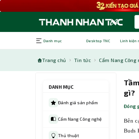
Danh mục
Desktop TNC
Linh kiện
Trang chủ
Tin tức
Cẩm Nang Công 
Tầm 
DANH MỤC
gì?
Đánh giá sản phẩm
Đóng g
Cẩm Nang Công nghệ
Bên cạ
Buds P
Thủ thuật