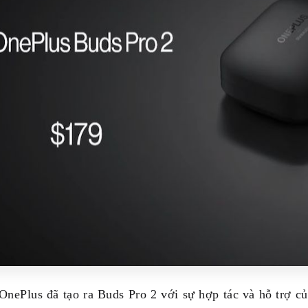
OnePlus đã tạo ra Buds Pro 2 với sự hợp tác và hỗ trợ 