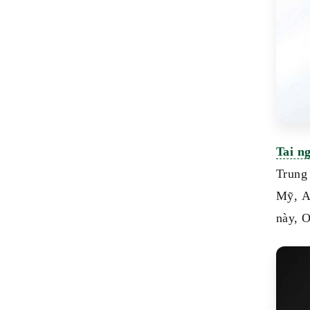
Tai n
Trung
Mỹ, A
này, O