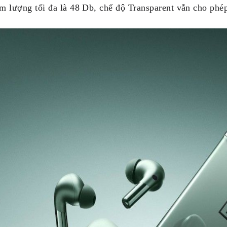
m lượng tối đa là 48 Db, chế độ Transparent vẫn cho phé