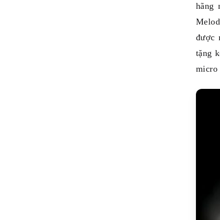
hãng 
Melod
được 
tặng 
micro 