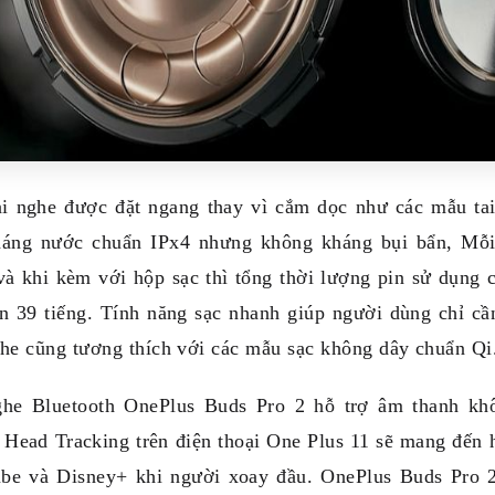
ai nghe được đặt ngang thay vì cắm dọc như các mẫu tai
háng nước chuẩn IPx4 nhưng không kháng bụi bẩn, Mỗi 
và khi kèm với hộp sạc thì tổng thời lượng pin sử dụng 
n 39 tiếng. Tính năng sạc nhanh giúp người dùng chỉ cần
ghe cũng tương thích với các mẫu sạc không dây chuẩn Qi
ghe Bluetooth OnePlus Buds Pro 2 hỗ trợ âm thanh khô
 Head Tracking trên điện thoại One Plus 11 sẽ mang đến
be và Disney+ khi người xoay đầu. OnePlus Buds Pro 2 