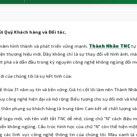
ửi Quý Khách hàng và Đối tác,
 năm hình thành và phát triển vững mạnh,
Thành Nhân TNC
tự 
ện thương hiệu mới. Đây không chỉ là sự thay đổi về hình ảnh, mà
ứt phá và dẫn đầu trong kỷ nguyên công nghệ không ngừng đổi mớ
i của chúng tôi là sự kết tinh của:
ế thừa 31 năm uy tín và bền vững: Giá trị cốt lõi làm nên Thành Nh
uy công nghệ hiện đại và mở rộng: Biểu tượng cho sự đổi mới và kh
 thần phụng sự khách hàng là trung tâm: Cam kết về chất lượng và 
ế logo mới, với tên viết tắt TNC dễ nhớ, cùng chữ "N" cách điệu 
riển không ngừng. Cấu trúc hình học của chữ "N" còn thể hiện mộ
g các lĩnh vực công nghệ thông tin của chúng tôi. Màu xanh l