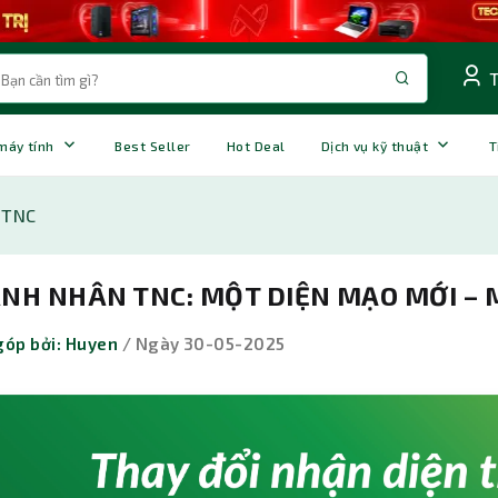
 máy tính
Best Seller
Hot Deal
Dịch vụ kỹ thuật
T
 TNC
NH NHÂN TNC: MỘT DIỆN MẠO MỚI – 
óp bởi: Huyen
/ Ngày 30-05-2025