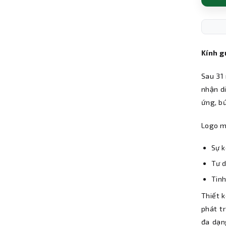
Kính g
Sau 31
nhận di
ứng, b
Logo mớ
Sự k
Tư d
Tinh
Thiết k
phát t
đa dạn