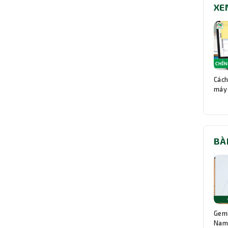
XE
Cách
máy 
BÀ
Gemi
Nam: