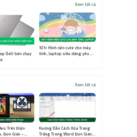
Xem tất cả
101+ Hình nền cute cho máy
op Dell bán chạy
tính, laptop siêu đáng yêu và
ay
đẹp nhất
Xem tất cả
Thành Nhân TNC
Trợ lý AI • Phản hồi tức thì
deo Trên Điện
Hướng Dẫn Cách Xóa Trang
, Đơn Giản –
Trắng Trong Word Đơn Giản,