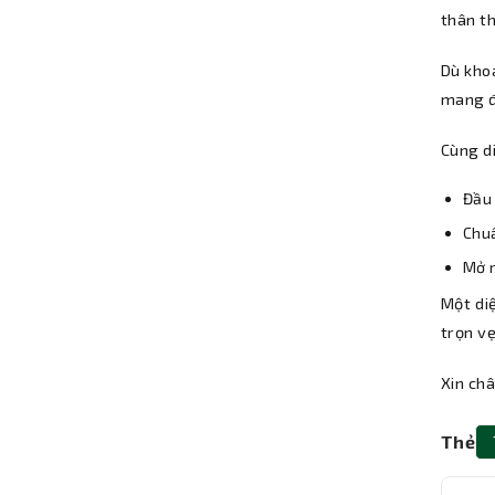
thân th
Dù kho
mang đ
Cùng d
Đầu 
Chuẩ
Mở r
Một di
trọn vẹ
Xin ch
Thẻ