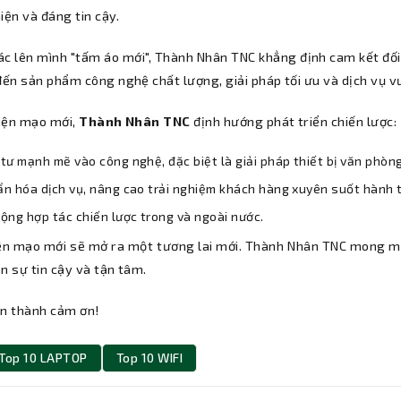
iện và đáng tin cậy.
ác lên mình "tấm áo mới", Thành Nhân TNC khẳng định cam kết đối 
ến sản phẩm công nghệ chất lượng, giải pháp tối ưu và dịch vụ vư
iện mạo mới,
Thành Nhân TNC
định hướng phát triển chiến lược:
tư mạnh mẽ vào công nghệ, đặc biệt là giải pháp thiết bị văn phòn
n hóa dịch vụ, nâng cao trải nghiệm khách hàng xuyên suốt hành t
ộng hợp tác chiến lược trong và ngoài nước.
ện mạo mới sẽ mở ra một tương lai mới. Thành Nhân TNC mong m
n sự tin cậy và tận tâm.
ân thành cảm ơn!
Top 10 LAPTOP
Top 10 WIFI