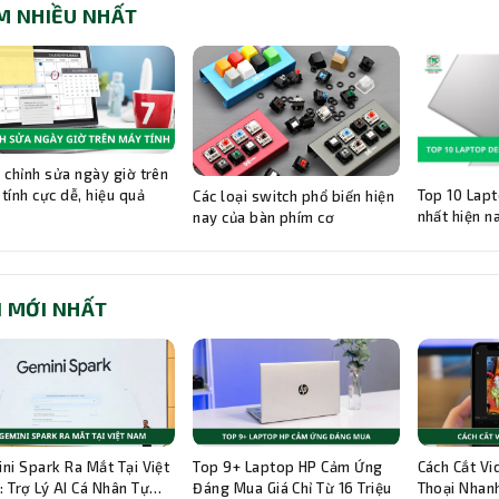
M NHIỀU NHẤT
 chỉnh sửa ngày giờ trên
Top 10 Lapt
tính cực dễ, hiệu quả
Các loại switch phổ biến hiện
nhất hiện n
nay của bàn phím cơ
I MỚI NHẤT
ni Spark Ra Mắt Tại Việt
Top 9+ Laptop HP Cảm Ứng
Cách Cắt Vi
 Trợ Lý AI Cá Nhân Tự
Đáng Mua Giá Chỉ Từ 16 Triệu
Thoại Nhanh