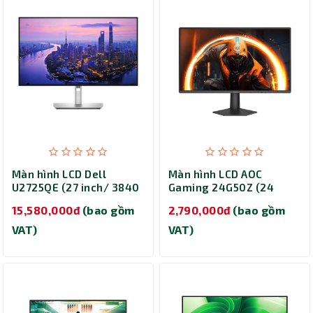
Màn hình LCD Dell
Màn hình LCD AOC
U2725QE (27 inch/ 3840
Gaming 24G50Z (24
x 2160/ 450 cd/m2/
inch/ 1920 x 1080/ 300
15,580,000đ
(bao gồm
2,790,000đ
(bao gồm
5ms/ 120Hz)
cd/m2/ 0.3ms/ 260Hz)
VAT)
VAT)