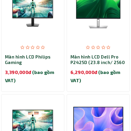
Màn hình LCD Philips
Màn hình LCD Dell Pro
Gaming
P2425D (23.8 inch/ 2560
27M2N2500NF/71 (27
x 1440/ 350 cd/m2/
3,390,000đ
(bao gồm
6,290,000đ
(bao gồm
inch/ 2560 x 1440/ 300
5ms/ 100Hz)
cd/m2/ 4ms/ 144Hz)
VAT)
VAT)