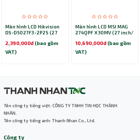
Màn hình LCD Hikvision
Màn hình LCD MSI MAG
DS-D5027F3-2P2S (27
274QPF X30MV (27 inch/
inch/ 1920 x 1080/ 300
1920 x 1080/ 400
2,390,000đ
(bao gồm
10,690,000đ
(bao gồm
cd/m2/ 14ms/ 100Hz/
cd/m2/ 0.5ms/ 300Hz)
2W x 2 Speakers)
VAT)
VAT)
Tên công ty tiếng việt: CÔNG TY TNHH TIN HỌC THÀNH
Thành Nhân TNC
NHÂN.
Tên công ty tiếng anh: Thanh Nhan Co., Ltd.
Trợ lý AI • Phản hồi tức thì
Công ty