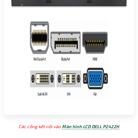
Các cổng kết nối vào
Màn hình LCD DELL P2422H