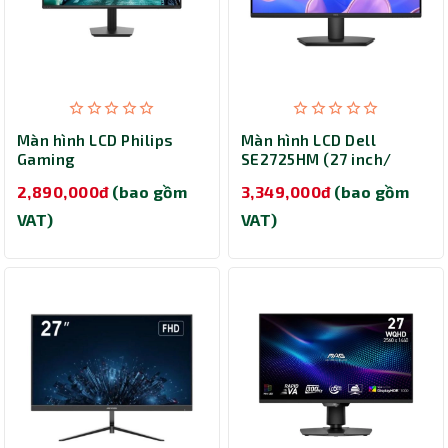
Màn hình LCD Philips
Màn hình LCD Dell
Gaming
SE2725HM (27 inch/
24M2N2500NF/71 (23.8
1920 x 1080/ 250
2,890,000đ
(bao gồm
3,349,000đ
(bao gồm
inch/ 2560 x 1440/ 300
cd/m2/ 5ms/ 100Hz)
cd/m2/ 4ms/ 144Hz)
VAT)
VAT)