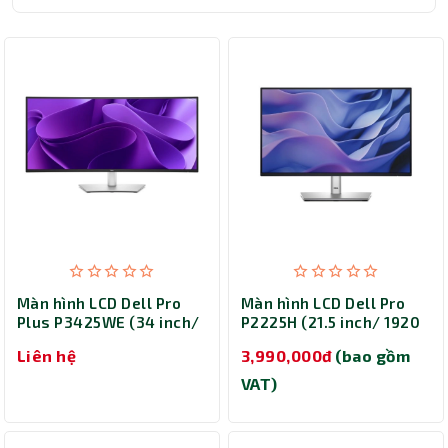
Màn hình LCD Dell Pro
Màn hình LCD Dell Pro
Plus P3425WE (34 inch/
P2225H (21.5 inch/ 1920
3440 x 1440/ 350
x 1080/ 250 cd/m2/
Liên hệ
3,990,000đ
(bao gồm
cd/m2/ 5ms/ 100Hz/
5ms/ 100Hz)
Curved)
VAT)