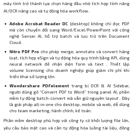
máy tính trở thành lựa chọn hàng đầu nhờ tích hợp tính năng
AI/OCR nâng cao và tự động hóa workflow.
Adobe Acrobat Reader DC
(desktop) không chỉ đọc PDF
mà còn chuyển đổi sang Word/Excel/PowerPoint với công
nghệ Sensei AI, hỗ trợ batch và lưu trữ trên Document
Cloud.
Nitro PDF Pro
cho phép merge, annotate và convert hàng
loạt, tích hợp eSign và tự động hóa quy trình bằng API, dùng
neural network để nhận diện form và text . Thiết lập
volume licensing cho doanh nghiệp giúp giảm chi phí khi
triển khai số lượng lớn.
Wondershare PDFelement
trang bị OCR & AI Sidebar,
người dùng gõ “Convert PDF to Word” trong panel AI, phần
mềm tự động batch-convert mà vẫn giữ nguyên layout . Đây
là giải pháp all‑in‑one cho desktop, mobile và web, dễ dùng
cho team marketing, hành chính, kế toán.
Phần mềm desktop phù hợp với công ty có khối lượng file lớn,
yêu cầu bảo mật cao và cần tự động hóa luồng tài liệu, đồng