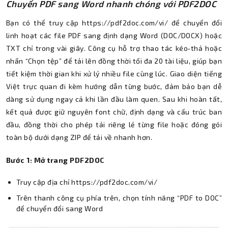
Chuyển PDF sang Word nhanh chóng với PDF2DOC
Bạn có thể truy cập https://pdf2doc.com/vi/ để chuyển đổi
linh hoạt các file PDF sang định dạng Word (DOC/DOCX) hoặc
TXT chỉ trong vài giây. Công cụ hỗ trợ thao tác kéo‑thả hoặc
nhấn “Chọn tệp” để tải lên đồng thời tối đa 20 tài liệu, giúp bạn
tiết kiệm thời gian khi xử lý nhiều file cùng lúc. Giao diện tiếng
Việt trực quan đi kèm hướng dẫn từng bước, đảm bảo bạn dễ
dàng sử dụng ngay cả khi lần đầu làm quen. Sau khi hoàn tất,
kết quả được giữ nguyên font chữ, định dạng và cấu trúc ban
đầu, đồng thời cho phép tải riêng lẻ từng file hoặc đóng gói
toàn bộ dưới dạng ZIP để tải về nhanh hơn.
Bước 1: Mở trang PDF2DOC
Truy cập địa chỉ https://pdf2doc.com/vi/
Trên thanh công cụ phía trên, chọn tính năng “PDF to DOC”
để chuyển đổi sang Word