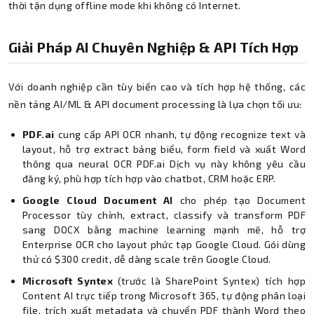
thời tận dụng offline mode khi không có Internet.
Giải Pháp AI Chuyên Nghiệp & API Tích Hợp
Với doanh nghiệp cần tùy biến cao và tích hợp hệ thống, các
nền tảng AI/ML & API document processing là lựa chọn tối ưu:
PDF.ai
cung cấp API OCR nhanh, tự động recognize text và
layout, hỗ trợ extract bảng biểu, form field và xuất Word
thông qua neural OCR PDF.ai Dịch vụ này không yêu cầu
đăng ký, phù hợp tích hợp vào chatbot, CRM hoặc ERP.
Google Cloud Document AI
cho phép tạo Document
Processor tùy chỉnh, extract, classify và transform PDF
sang DOCX bằng machine learning mạnh mẽ, hỗ trợ
Enterprise OCR cho layout phức tạp Google Cloud. Gói dùng
thử có $300 credit, dễ dàng scale trên Google Cloud.
Microsoft Syntex
(trước là SharePoint Syntex) tích hợp
Content AI trực tiếp trong Microsoft 365, tự động phân loại
file, trích xuất metadata và chuyển PDF thành Word theo