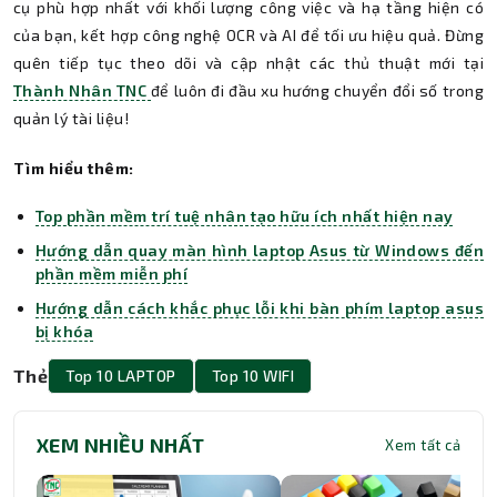
cụ phù hợp nhất với khối lượng công việc và hạ tầng hiện có
của bạn, kết hợp công nghệ OCR và AI để tối ưu hiệu quả. Đừng
quên tiếp tục theo dõi và cập nhật các thủ thuật mới tại
Thành Nhân TNC
để luôn đi đầu xu hướng chuyển đổi số trong
quản lý tài liệu!
Tìm hiểu thêm:
Top phần mềm trí tuệ nhân tạo hữu ích nhất hiện nay
Hướng dẫn quay màn hình laptop Asus từ Windows đến
phần mềm miễn phí
Hướng dẫn cách khắc phục lỗi khi bàn phím laptop asus
bị khóa
Thẻ
Top 10 LAPTOP
Top 10 WIFI
XEM NHIỀU NHẤT
Xem tất cả