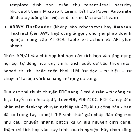
template định sẵn, tuân thủ tenant‑level security
Microsoft LearnMicrosoft Learn. Kết hợp Power Automate
để deploy luồng làm việc end‑to‑end Microsoft Learn.
ABBYY FineReader
(không vào robots.txt) hay
Amazon
Textract
(cần AWS key) cũng là gợi ý cho giải pháp doanh
nghiệp, cung cấp AI OCR, table extraction và API glue
nhanh.
Nhóm API/AI này phù hợp khi bạn cần tích hợp vào ứng dụng
nội bộ, tự động hóa quy trình, trích xuất dữ liệu theo rule-
based chỉ thị, hoặc triển khai LLM “tự đọc – tự hiểu – tự
chuyển” tài liệu với khả năng mở rộng đa vùng.
Qua các thủ thuật chuyển PDF sang Word ở trên - từ công cụ
trực tuyến như Smallpdf, iLovePDF, PDF2DOC, PDF Candy đến
phần mềm desktop chuyên nghiệp và API/AI tự động hóa - bạn
đã có trong tay cả một “hệ sinh thái” giải pháp đáp ứng mọi
nhu cầu: chuyển nhanh, batch xử lý, giữ nguyên định dạng,
thậm chí tích hợp vào quy trình doanh nghiệp. Hãy chọn công