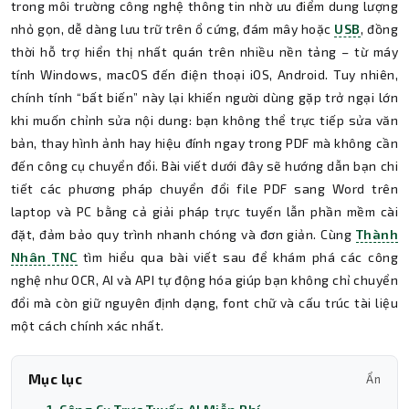
trong môi trường công nghệ thông tin nhờ ưu điểm dung lượng
nhỏ gọn, dễ dàng lưu trữ trên ổ cứng, đám mây hoặc
USB
, đồng
thời hỗ trợ hiển thị nhất quán trên nhiều nền tảng – từ máy
tính Windows, macOS đến điện thoại iOS, Android. Tuy nhiên,
chính tính “bất biến” này lại khiến người dùng gặp trở ngại lớn
khi muốn chỉnh sửa nội dung: bạn không thể trực tiếp sửa văn
bản, thay hình ảnh hay hiệu đính ngay trong PDF mà không cần
đến công cụ chuyển đổi. Bài viết dưới đây sẽ hướng dẫn bạn chi
tiết các phương pháp chuyển đổi file PDF sang Word trên
laptop và PC bằng cả giải pháp trực tuyến lẫn phần mềm cài
đặt, đảm bảo quy trình nhanh chóng và đơn giản. Cùng
Thành
Nhân TNC
tìm hiểu qua bài viết sau để khám phá các công
nghệ như OCR, AI và API tự động hóa giúp bạn không chỉ chuyển
đổi mà còn giữ nguyên định dạng, font chữ và cấu trúc tài liệu
một cách chính xác nhất.
Mục lục
Ẩn