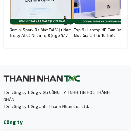
Gemini Spark Ra Mắt Tại Việt Nam:
Top 9+ Laptop HP Cảm Ứng Đá
Trợ Lý AI Cá Nhân Tự Động 24/7
Mua Giá Chỉ Từ 16 Triệu
Tên công ty tiếng việt: CÔNG TY TNHH TIN HỌC THÀNH
Thành Nhân TNC
NHÂN.
Tên công ty tiếng anh: Thanh Nhan Co., Ltd.
Trợ lý AI • Phản hồi tức thì
Công ty